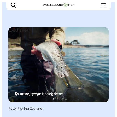
Lystfiskeri
Oplev
Byer og steder
Events
Spis
Overnat
Planlæg din tur
Præstø, Sydsjælland og øerne
Foto
:
Fishing Zealand