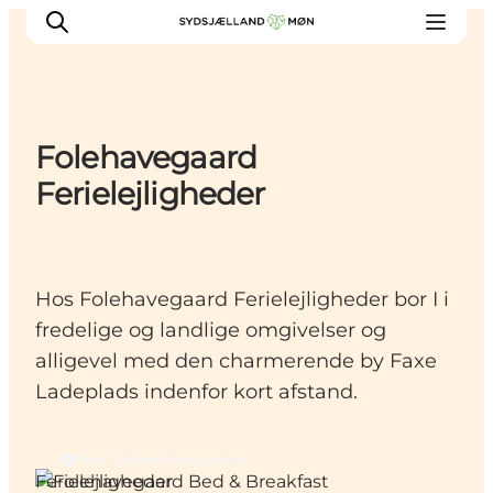
Folehavegaard
Oplev
Ferielejligheder
Byer og steder
Events
Spis
Hos Folehavegaard Ferielejligheder bor I i
Overnat
fredelige og landlige omgivelser og
Planlæg din tur
alligevel med den charmerende by Faxe
Ladeplads indenfor kort afstand.
Faxe, Sydsjælland og øerne
Ferielejligheder