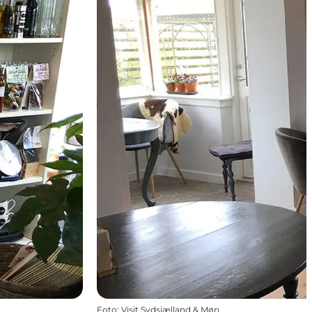
Foto
:
Visit Sydsjælland & Møn