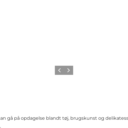
Forrige
Næste
 du kan gå på opdagelse blandt tøj, brugskunst og delika
.