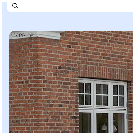
Shopping
Oplev
Byer og steder
Events
Spis
Overnat
Planlæg din tur