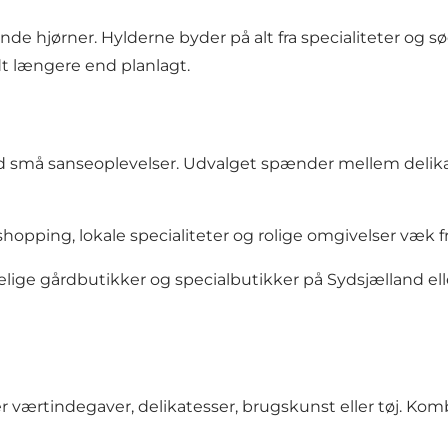
 hjørner. Hylderne byder på alt fra specialiteter og søde
idt længere end planlagt.
små sanseoplevelser. Udvalget spænder mellem delikates
 shopping, lokale specialiteter og rolige omgivelser væk f
ggelige gårdbutikker og specialbutikker på Sydsjælland 
fter værtindegaver, delikatesser, brugskunst eller tøj. Ko