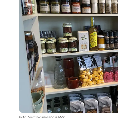
Foto
:
Visit Sydsjælland & Møn