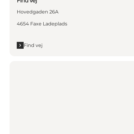
Find vej
Hovedgaden 26A
4654 Faxe Ladeplads
Find vej