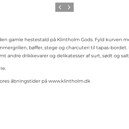
Forrige
Næste
 den gamle hestestald på Klintholm Gods. Fyld kurven m
mergrillen, bøffer, stege og charcuteri til tapas-bordet. 
 andre drikkevarer og delikatesser af surt, sødt og salt
re.
ores åbningstider på
www.klintholm.dk