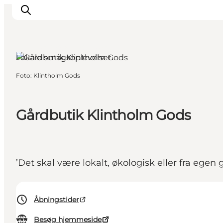
Møn, Sydsjælland og øerne
Lokale smagsoplevelser
Foto
:
Klintholm Gods
Oplev
Byer og steder
Events
Gårdbutik Klintholm Gods
Spis
Overnat
Planlæg din tur
’Det skal være lokalt, økologisk eller fra egen
Åbningstider
Besøg hjemmeside