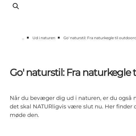
■
■
…
Ud i naturen
Go' naturstil: Fra naturkegle til outdo
Oplev
Byer og steder
Events
Go' naturstil: Fra naturkegl
Spis
Overnat
Planlæg din tur
Når du bevæger dig ud i naturen, er du også
det skal NATURligvis være slut nu. Her finder 
møde den.