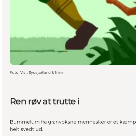
Foto
:
Visit Sydsjælland & Møn
Ren røv at trutte i
Bummelum fra granvoksne mennesker er et kæmpe no
helt svedt ud.