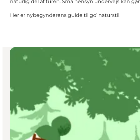
naturlig del af turen. Små hensyn undervejs kan gøre
Her er nybegynderens guide til go’ naturstil.