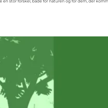
 en stor forskel, både for naturen og for dem, der komme