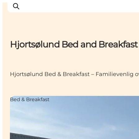
Hjortsølund Bed and Breakfast
Oplev
Byer og steder
Events
Hjortsølund Bed & Breakfast – Familievenlig 
Spis
Overnat
Planlæg din tur
Bed & Breakfast