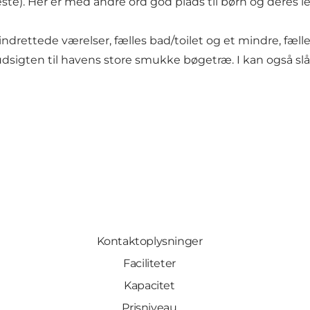
te). Her er med andre ord god plads til børn og deres le
indrettede værelser, fælles bad/toilet og et mindre, fæl
udsigten til havens store smukke bøgetræ. I kan også slå
Kontaktoplysninger
Faciliteter
Kapacitet
Prisniveau