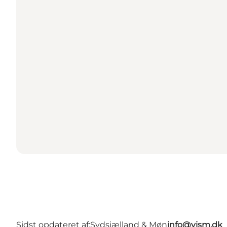
Sidst opdateret af:
Sydsjælland & Møn
info@vism.dk