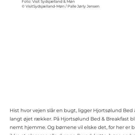
Foto
:
Visit Sydsjælland & Møn
©
VisitSydsjælland-Møn / Palle Jørly Jensen
Hist hvor vejen slår en bugt, ligger Hjortsølund Be
langt øjet rækker. På Hjortsølund Bed & Breakfast bli
nemt hjemme. Og børnene vil elske det, for her er bå