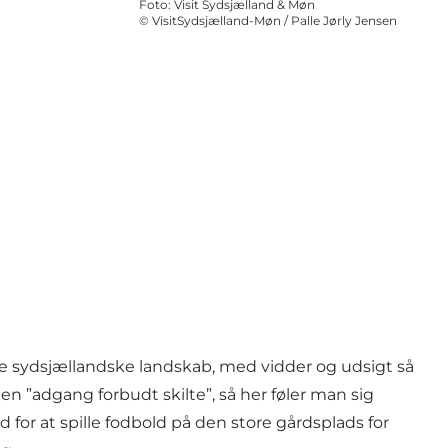
Foto
:
Visit Sydsjælland & Møn
©
VisitSydsjælland-Møn / Palle Jørly Jensen
ede sydsjællandske landskab, med vidder og udsigt så
en ”adgang forbudt skilte”, så her føler man sig
 for at spille fodbold på den store gårdsplads for