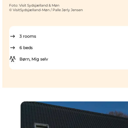
Foto
:
Visit Sydsjælland & Møn
©
VisitSydsjælland-Møn / Palle Jørly Jensen
3
rooms
6
beds
Børn, Mig selv