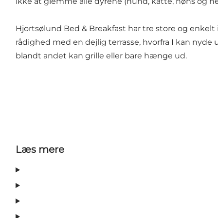
ikke at glemme alle dyrene (hund, katte, høns og hes
Hjortsølund Bed & Breakfast har tre store og enkelt 
rådighed med en dejlig terrasse, hvorfra I kan nyde 
blandt andet kan grille eller bare hænge ud.
Læs mere