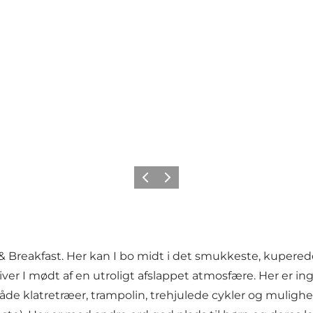
Forrige
Næste
d & Breakfast. Her kan I bo midt i det smukkeste, kuper
ver I mødt af en utroligt afslappet atmosfære. Her er ing
de klatretræer, trampolin, trehjulede cykler og mulighed