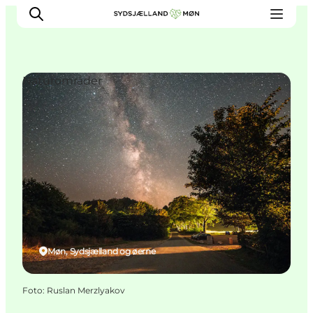
Naturområder
Oplev
Byer og steder
Events
Spis
Overnat
Planlæg din tur
Møn, Sydsjælland og øerne
Foto
:
Ruslan Merzlyakov