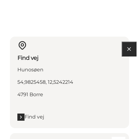
Find vej
Hunosøen
54,9825458, 12,5242214
4791 Borre
Find vej