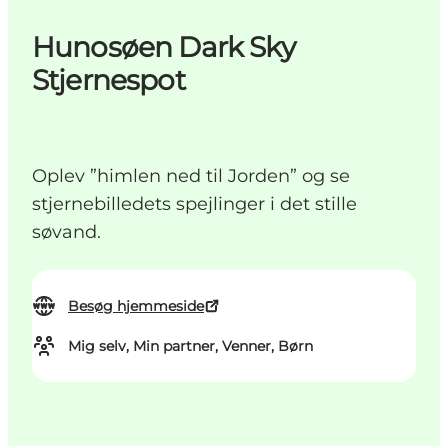
Hunosøen Dark Sky
Stjernespot
Oplev ”himlen ned til Jorden” og se
stjernebilledets spejlinger i det stille
søvand.
Besøg hjemmeside
Mig selv, Min partner, Venner, Børn