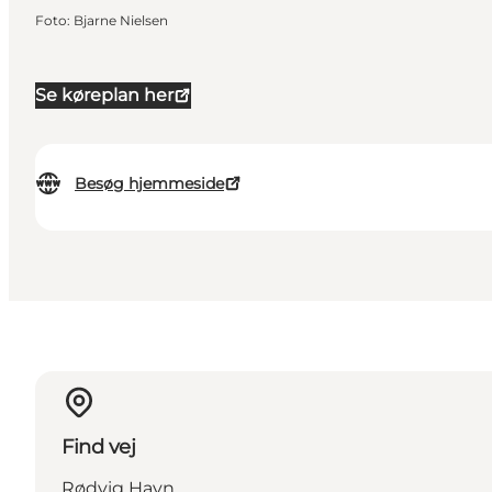
Foto
:
Bjarne Nielsen
Se køreplan her
Besøg hjemmeside
Find vej
Rødvig Havn