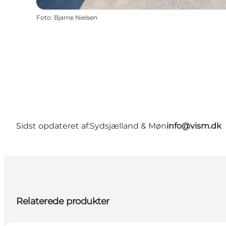
Foto
:
Bjarne Nielsen
Sidst opdateret af:
Sydsjælland & Møn
info@vism.dk
Relaterede produkter