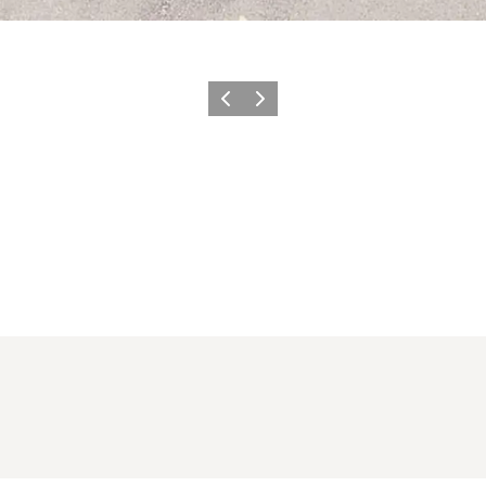
Forrige
Næste