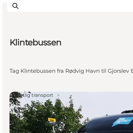
Klintebussen
Oplev
Byer og steder
Events
Tag Klintebussen fra Rødvig Havn til Gjorslev B
Spis
Overnat
Planlæg din tur
Offentlig transport