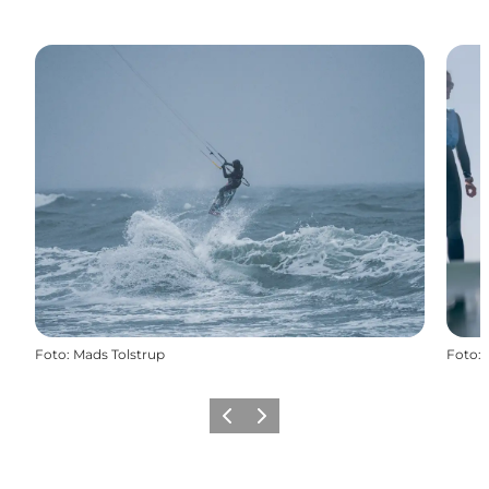
Foto
:
Mads Tolstrup
Foto
:
Forrige
Næste