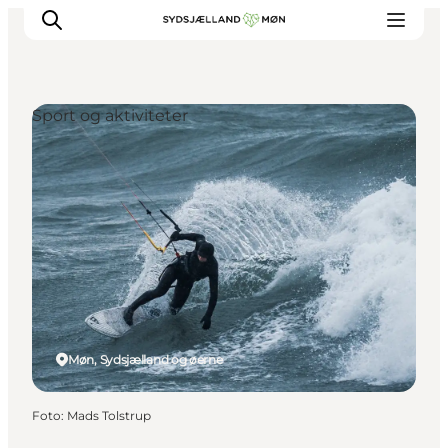
Sport og aktiviteter
Oplev
Byer og steder
Events
Spis
Overnat
Planlæg din tur
Møn, Sydsjælland og øerne
Foto
:
Mads Tolstrup