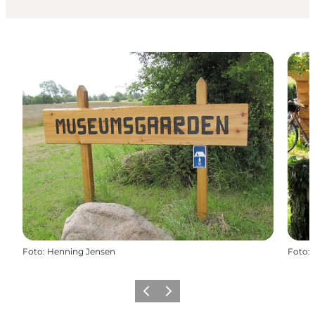
Foto
:
Henning Jensen
Foto
:
Forrige
Næste