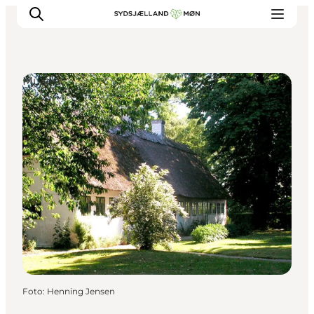
Museer
Oplev
Byer og steder
Events
Spis
Overnat
Planlæg din tur
Foto
:
Henning Jensen