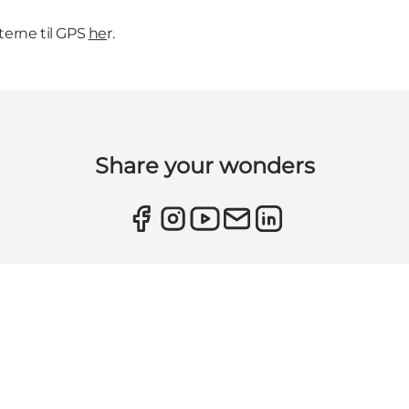
terne til GPS
he
r
.
Share your wonders