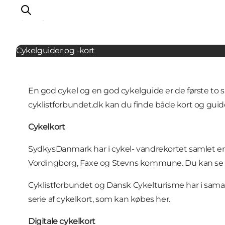
Cykling
Cykelguider og -kort
Oplev
En god cykel og en god cykelguide er de første to s
Byer og steder
cyklistforbundet.dk kan du finde både kort og guid
Events
Spis
Cykelkort
Overnat
SydkysDanmark har i cykel- vandrekortet samlet en
Planlæg din tur
Vordingborg, Faxe og Stevns kommune. Du kan se
Cyklistforbundet og Dansk Cykelturisme har i sam
serie af cykelkort, som kan købes
her
.
Digitale cykelkort