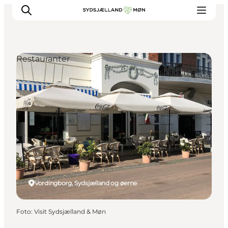
Restauranter
Oplev
Byer og steder
Events
Spis
Overnat
Planlæg din tur
Vordingborg, Sydsjælland og øerne
Foto
:
Visit Sydsjælland & Møn