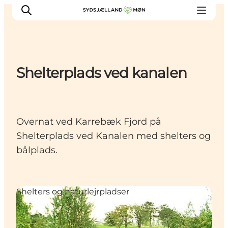
Shelterplads ved kanalen
Oplev
Byer og steder
Events
Overnat ved Karrebæk Fjord på
Spis
Shelterplads ved Kanalen med shelters og
Overnat
bålplads.
Planlæg din tur
Shelters og naturlejrpladser