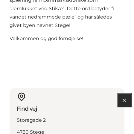
spærring i sin Danmarkskrønike som
”Jernlukket ved Stikæ”. Dette ord betyder ”i
vandet nedrammede pæle” og har således
givet byen navnet Stege!
Velkommen og god fornøjelse!
Find vej
Storegade 2
4780 Stege