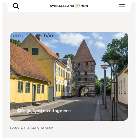
Ture på egen hånd
Oplev
Byer og steder
Events
Spis
Overnat
Planlæg din tur
Stege, Sydsjælland og øerne
Foto
:
Palle Jørly Jensen