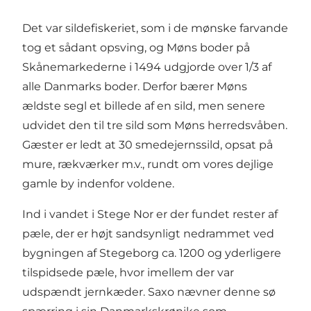
Det var sildefiskeriet, som i de mønske farvande
tog et sådant opsving, og Møns boder på
Skånemarkederne i 1494 udgjorde over 1/3 af
alle Danmarks boder. Derfor bærer Møns
ældste segl et billede af en sild, men senere
udvidet den til tre sild som Møns herredsvåben.
Gæster er ledt at 30 smedejernssild, opsat på
mure, rækværker m.v., rundt om vores dejlige
gamle by indenfor voldene.
Ind i vandet i Stege Nor er der fundet rester af
pæle, der er højt sandsynligt nedrammet ved
bygningen af Stegeborg ca. 1200 og yderligere
tilspidsede pæle, hvor imellem der var
udspændt jernkæder. Saxo nævner denne sø