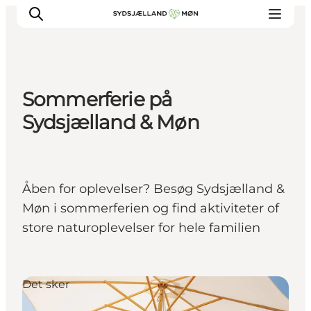
Sommerferie på
Oplev
Sydsjælland & Møn
Byer og steder
Events
Spis
Åben for oplevelser? Besøg Sydsjælland &
Overnat
Møn i sommerferien og find aktiviteter of
Planlæg din tur
store naturoplevelser for hele familien
Det sker