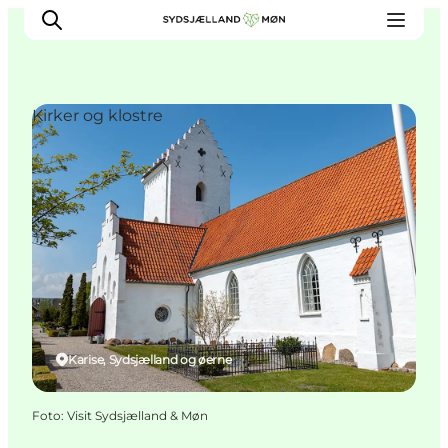
Kirker og klostre
Oplev
Byer og steder
Events
Spis
Overnat
Planlæg din tur
Karise, Sydsjælland og øerne
Foto
:
Visit Sydsjælland & Møn