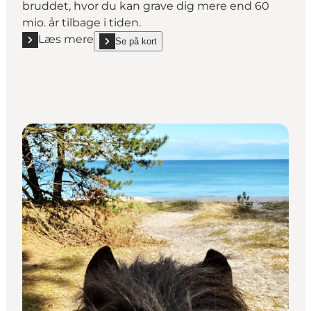
bruddet, hvor du kan grave dig mere end 60
mio. år tilbage i tiden.
Læs mere
Se på kort
Læs mere "KALK - Dig Into The Pre-historic"
show KALK - Dig Into The Pre-historic on_map