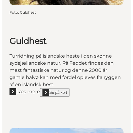
Foto
:
Guldhest
Guldhest
Turridning på islandske heste i den skønne
sydsjællandske natur. På Feddet findes den
mest fantastiske natur og denne 2000 år
gamle halvø kan med fordel opleves fra ryggen
af en islandsk hest.
Læs mere
Se på kort
Læs mere "Guldhest"
show Guldhest on_map