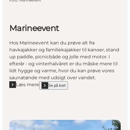
Foto
:
Marineevent
Marineevent
Hos Marineevent kan du prøve alt fra
havkajakker og familiekajakker til kanoer, stand
up paddle, picnicbåde og jolle med motor. I
efterår - og vinterhalvåret er du måske mere til
lidt hygge og varme, hvor du kan prøve vores
saunatønde med udsigt over vandet.
Læs mere
Se på kort
Læs mere "Marineevent"
show Marineevent on_map