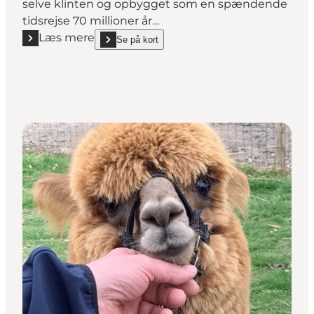
selve klinten og opbygget som en spændende
tidsrejse 70 millioner år…
Læs mere
Se på kort
Læs mere "GeoCenter Møns Klint"
show GeoCenter Møns Klint on_map