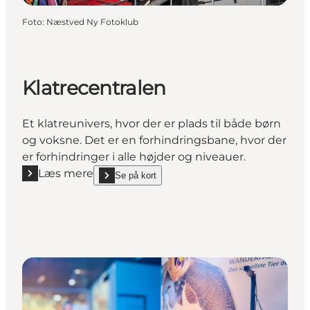
Foto
:
Næstved Ny Fotoklub
Klatrecentralen
Et klatreunivers, hvor der er plads til både børn
og voksne. Det er en forhindringsbane, hvor der
er forhindringer i alle højder og niveauer.
Læs mere
Se på kort
Læs mere "Klatrecentralen"
show Klatrecentralen on_map