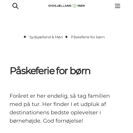
■
■
Sydsjælland & Møn
Påskeferie for børn
Oplev
Byer og steder
Events
Påskeferie for børn
Spis
Overnat
Planlæg din tur
Foråret er her endelig, så tag familien
med på tur. Her finder I et udpluk af
destinationens bedste oplevelser i
børnehøjde. God fornøjelse!