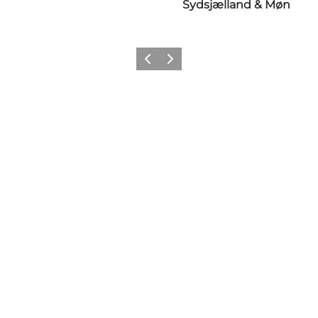
Sydsjælland & Møn
Forrige
Næste
Share your wonders