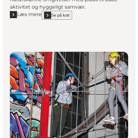
aktivitet og hyggeligt samvær.
Læs mere
Se på kort
Læs mere "Fodboldgolfen"
show Fodboldgolfen on_map