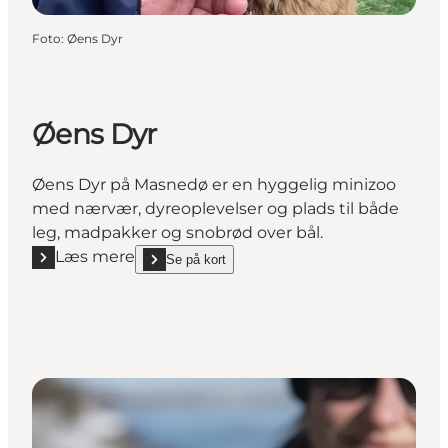
Foto
:
Øens Dyr
Øens Dyr
Øens Dyr på Masnedø er en hyggelig minizoo
med nærvær, dyreoplevelser og plads til både
leg, madpakker og snobrød over bål.
Læs mere
Se på kort
Læs mere "Øens Dyr"
show Øens Dyr on_map