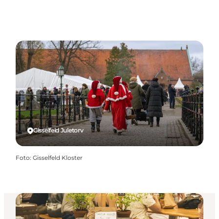
Gisselfeld Juletorv
Foto
:
Gisselfeld Kloster