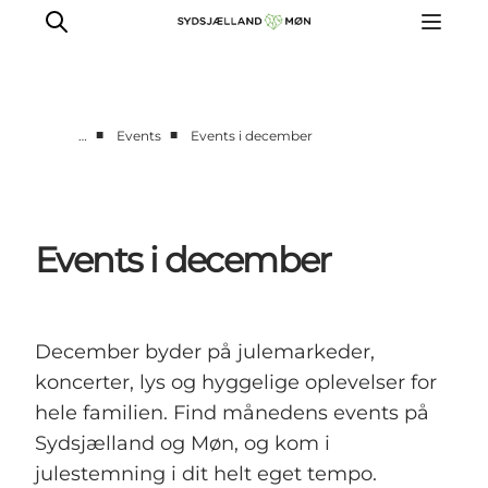
■
■
…
Events
Events i december
Oplev
Byer og steder
Events
Events i december
Spis
Overnat
Planlæg din tur
December byder på julemarkeder,
koncerter, lys og hyggelige oplevelser for
hele familien. Find månedens events på
Sydsjælland og Møn, og kom i
julestemning i dit helt eget tempo.