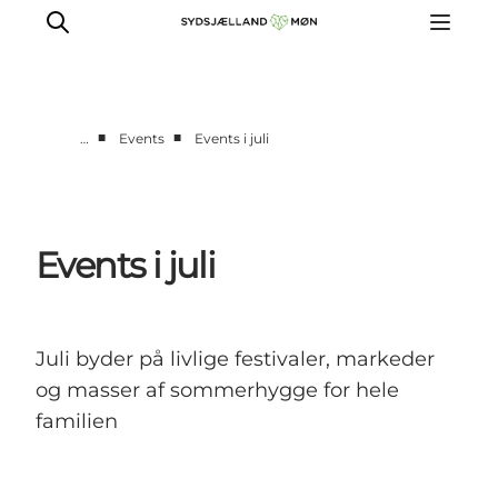
■
■
…
Events
Events i juli
Oplev
Byer og steder
Events
Events i juli
Spis
Overnat
Planlæg din tur
Juli byder på livlige festivaler, markeder
og masser af sommerhygge for hele
familien