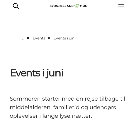
■
■
…
Events
Events i juni
Oplev
Byer og steder
Events
Events i juni
Spis
Overnat
Planlæg din tur
Sommeren starter med en rejse tilbage til
middelalderen, familietid og udendørs
oplevelser i lange lyse nætter.