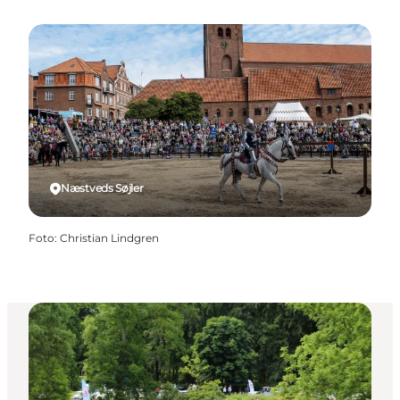
Næstveds Søjler
Foto
:
Christian Lindgren