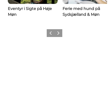
Eventyr i Sigte på Høje
Ferie med hund på
Møn
Sydsjælland & Møn
Forrige
Næste
Share your wonders