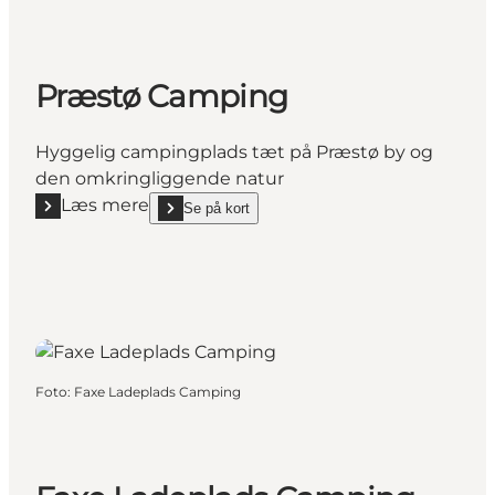
Præstø Camping
Hyggelig campingplads tæt på Præstø by og
den omkringliggende natur
Læs mere
Se på kort
Læs mere "Præstø Camping"
show Præstø Camping on_map
Foto
:
Faxe Ladeplads Camping