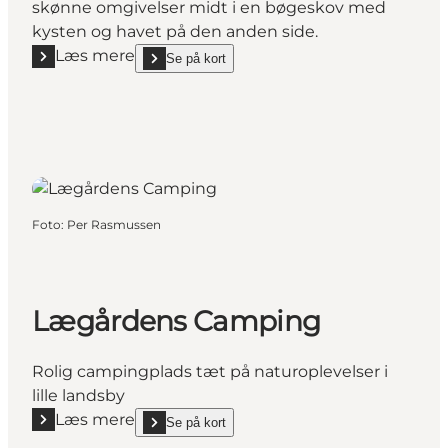
skønne omgivelser midt i en bøgeskov med
kysten og havet på den anden side.
Læs mere
Se på kort
Læs mere "Vemmetofte Strand Camping"
show Vemmetofte Strand Camping on_map
Foto
:
Per Rasmussen
Lægårdens Camping
Rolig campingplads tæt på naturoplevelser i
lille landsby
Læs mere
Se på kort
Læs mere "Lægårdens Camping"
show Lægårdens Camping on_map