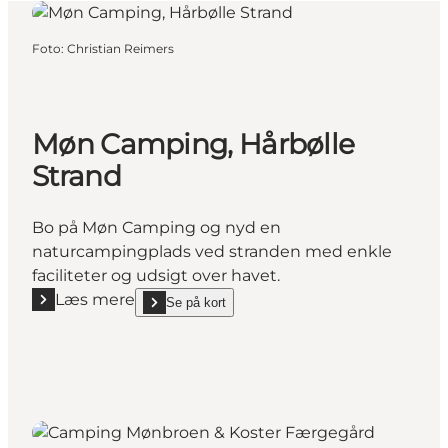
Foto
:
Christian Reimers
Møn Camping, Hårbølle
Strand
Bo på Møn Camping og nyd en
naturcampingplads ved stranden med enkle
faciliteter og udsigt over havet.
Læs mere
Se på kort
Læs mere "Møn Camping, Hårbølle Strand"
show Møn Camping, Hårbølle Strand on_map