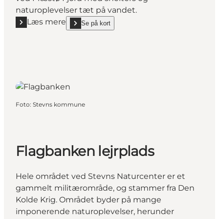
naturoplevelser tæt på vandet.
Læs mere
Se på kort
Læs mere "Feddet Strand Resort Naturlejrplads - N
show Feddet Strand Resort Naturlejrplads - Naturr
Foto
:
Stevns kommune
Flagbanken lejrplads
Hele området ved Stevns Naturcenter er et
gammelt militærområde, og stammer fra Den
Kolde Krig. Området byder på mange
imponerende naturoplevelser, herunder