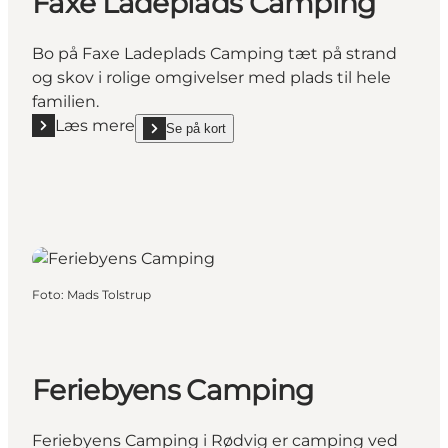
Faxe Ladeplads Camping
Bo på Faxe Ladeplads Camping tæt på strand
og skov i rolige omgivelser med plads til hele
familien.
Læs mere
Se på kort
Læs mere "Faxe Ladeplads Camping"
show Faxe Ladeplads Camping on_map
Foto
:
Mads Tolstrup
Feriebyens Camping
Feriebyens Camping i Rødvig er camping ved