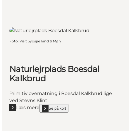
Foto
:
Visit Sydsjælland & Møn
Naturlejrplads Boesdal
Kalkbrud
Primitiv overnatning i Boesdal Kalkbrud lige
ved Stevns Klint
Læs mere
Se på kort
Læs mere "Naturlejrplads Boesdal Kalkbrud"
show Naturlejrplads Boesdal Kalkbrud on_map