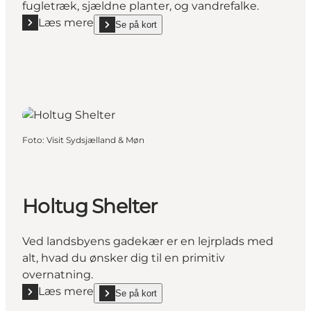
fugletræk, sjældne planter, og vandrefalke.
Læs mere
Se på kort
Læs mere "Flagbanken lejrplads"
show Flagbanken lejrplads on_map
Foto
:
Visit Sydsjælland & Møn
Holtug Shelter
Ved landsbyens gadekær er en lejrplads med
alt, hvad du ønsker dig til en primitiv
overnatning.
Læs mere
Se på kort
Læs mere "Holtug Shelter"
show Holtug Shelter on_map