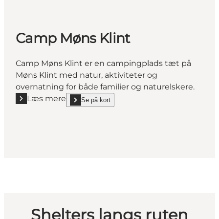
Camp Møns Klint
Camp Møns Klint er en campingplads tæt på
Møns Klint med natur, aktiviteter og
overnatning for både familier og naturelskere.
Læs mere
Se på kort
Læs mere "Camp Møns Klint"
show Camp Møns Klint on_map
Shelters langs ruten