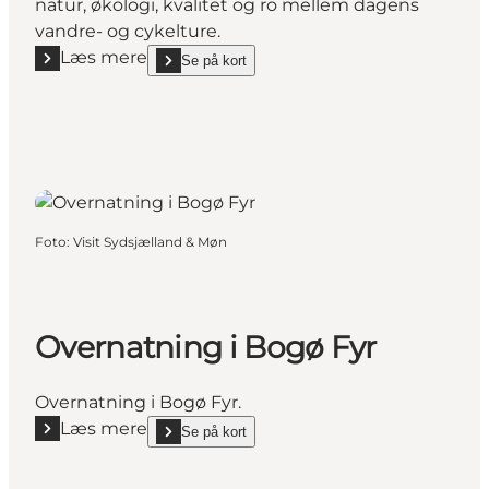
natur, økologi, kvalitet og ro mellem dagens
vandre- og cykelture.
Læs mere
Se på kort
Læs mere "Gæsteriet - Overnatning"
show Gæsteriet - Overnatning on_map
Foto
:
Visit Sydsjælland & Møn
Overnatning i Bogø Fyr
Overnatning i Bogø Fyr.
Læs mere
Se på kort
Læs mere "Overnatning i Bogø Fyr"
show Overnatning i Bogø Fyr on_map