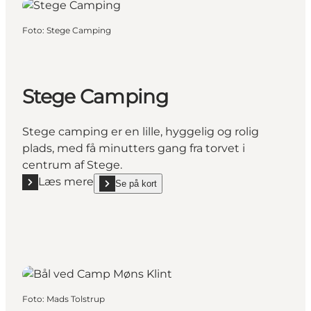
Foto
:
Stege Camping
Stege Camping
Stege camping er en lille, hyggelig og rolig
plads, med få minutters gang fra torvet i
centrum af Stege.
Læs mere
Se på kort
Læs mere "Stege Camping"
show Stege Camping on_map
Foto
:
Mads Tolstrup