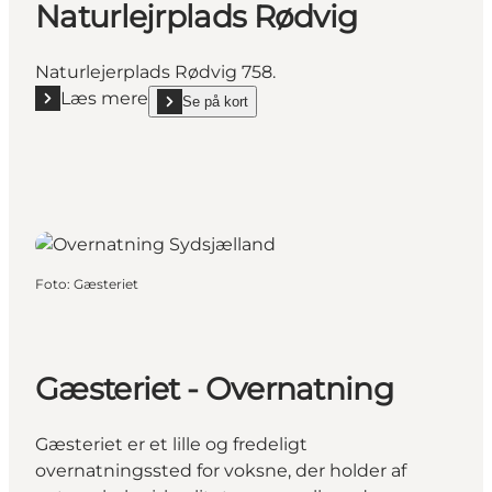
Naturlejrplads Rødvig
Naturlejerplads Rødvig 758.
Læs mere
Se på kort
Læs mere "Naturlejrplads Rødvig"
show Naturlejrplads Rødvig on_map
Foto
:
Gæsteriet
Gæsteriet - Overnatning
Gæsteriet er et lille og fredeligt
overnatningssted for voksne, der holder af