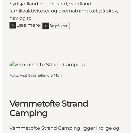
Sydsjælland med strand, vandland,
familieaktiviteter og overnatning tæt på skov,
hav og ro.
Læs mere
Se på kort
Læs mere "Feddet Strand Resort - Det ultimative fa
show Feddet Strand Resort - Det ultimative familie
Foto
:
Visit Sydsjælland & Møn
Vemmetofte Strand
Camping
Vemmetofte Strand Camping ligger i rolige og