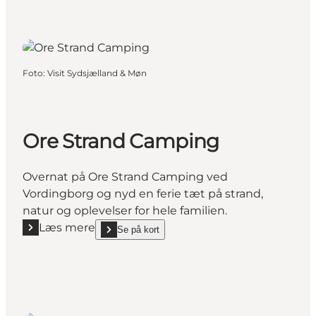
Foto
:
Visit Sydsjælland & Møn
Ore Strand Camping
Overnat på Ore Strand Camping ved
Vordingborg og nyd en ferie tæt på strand,
natur og oplevelser for hele familien.
Læs mere
Se på kort
Læs mere "Ore Strand Camping"
show Ore Strand Camping on_map