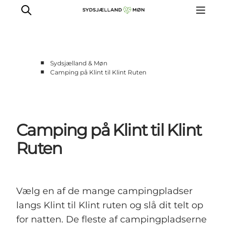
■
Sydsjælland & Møn
■
Camping på Klint til Klint Ruten
Oplev
Byer og steder
Events
Camping på Klint til Klint
Spis
Overnat
Ruten
Planlæg din tur
Vælg en af de mange campingpladser
langs Klint til Klint ruten og slå dit telt op
for natten. De fleste af campingpladserne