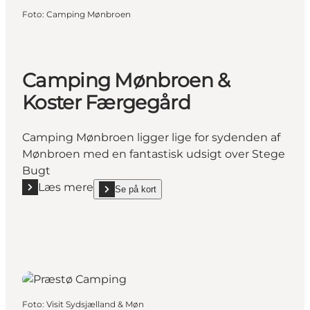
Foto
:
Camping Mønbroen
Camping Mønbroen &
Koster Færgegård
Camping Mønbroen ligger lige for sydenden af
Mønbroen med en fantastisk udsigt over Stege
Bugt
Læs mere
Se på kort
Læs mere "Camping Mønbroen & Koster Færgegård
show Camping Mønbroen & Koster Færgegård on_m
Foto
:
Visit Sydsjælland & Møn