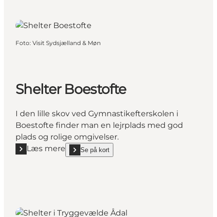
Foto
:
Visit Sydsjælland & Møn
Shelter Boestofte
I den lille skov ved Gymnastikefterskolen i
Boestofte finder man en lejrplads med god
plads og rolige omgivelser.
Læs mere
Se på kort
Læs mere "Shelter Boestofte"
show Shelter Boestofte on_map