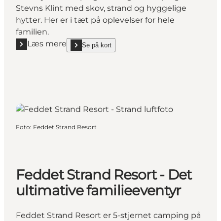
Stevns Klint med skov, strand og hyggelige
hytter. Her er i tæt på oplevelser for hele
familien.
Læs mere
Se på kort
Læs mere "Feriebyens Camping"
show Feriebyens Camping on_map
Foto
:
Feddet Strand Resort
Feddet Strand Resort - Det
ultimative familieeventyr
Feddet Strand Resort er 5-stjernet camping på