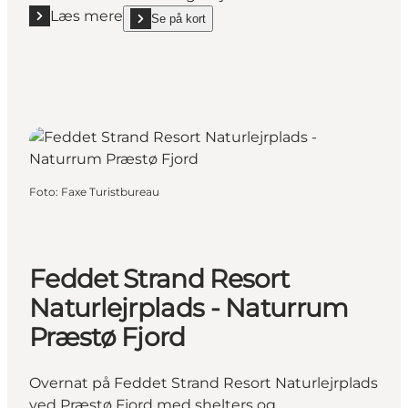
Læs mere
Se på kort
Læs mere "Feddet Naturlejrplads"
show Feddet Naturlejrplads on_map
Foto
:
Faxe Turistbureau
Feddet Strand Resort
Naturlejrplads - Naturrum
Præstø Fjord
Overnat på Feddet Strand Resort Naturlejrplads
ved Præstø Fjord med shelters og