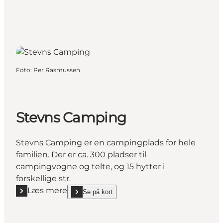
Foto
:
Per Rasmussen
Stevns Camping
Stevns Camping er en campingplads for hele
familien. Der er ca. 300 pladser til
campingvogne og telte, og 15 hytter i
forskellige str.
Læs mere
Se på kort
Læs mere "Stevns Camping"
show Stevns Camping on_map