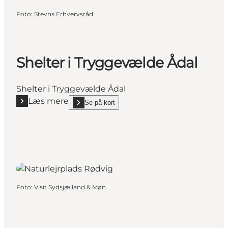
Foto
:
Stevns Erhvervsråd
Shelter i Tryggevælde Ådal
Shelter i Tryggevælde Ådal
Læs mere
Se på kort
Læs mere "Shelter i Tryggevælde Ådal"
show Shelter i Tryggevælde Ådal on_map
Foto
:
Visit Sydsjælland & Møn