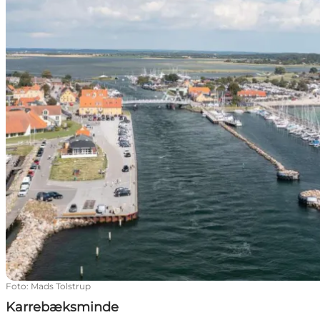
Foto
:
Mads Tolstrup
Karrebæksminde