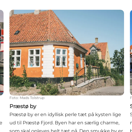
Præstø by
Foto
:
Mads Tolstrup
Præstø by
Præstø by er en idyllisk perle tæt på kysten lige
e
ud til Præstø Fjord. Byen har en særlig charme,
som skal opleves helt tæt på. Den smukke by er