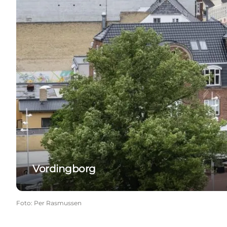
Vordingborg
Foto
:
Per Rasmussen