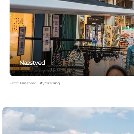
Næstved
Foto
:
Næstved Cityforening
Karrebæksminde