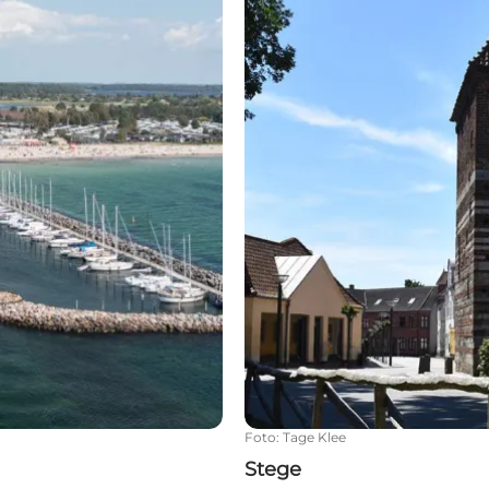
Foto
:
Tage Klee
Stege