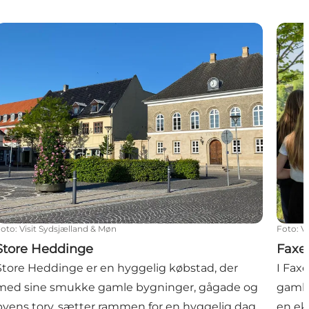
Store Heddinge
Faxe 
Foto
:
Visit Sydsjælland & Møn
Foto
:
V
Store Heddinge
Faxe
Store Heddinge er en hyggelig købstad, der
I Faxe
med sine smukke gamle bygninger, gågade og
gamle
byens torv, sætter rammen for en hyggelig dag
en ek