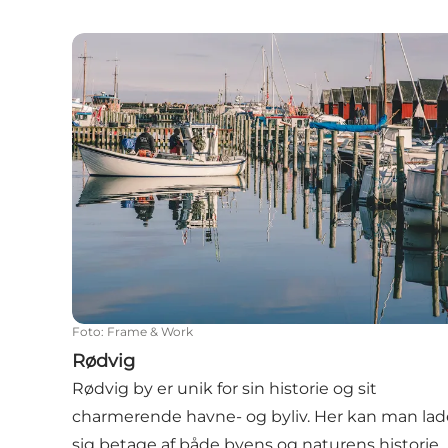
Rødvig
Foto
:
Frame & Work
Rødvig
Rødvig by er unik for sin historie og sit
charmerende havne- og byliv. Her kan man lad
sig betage af både byens og naturens historie