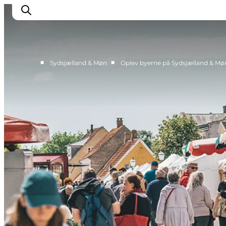
■
■
Sydsjælland & Møn
Oplev byerne på Sydsjælland & Mø
Oplev
Byer og steder
Events
Spis
Overnat
Planlæg din tur