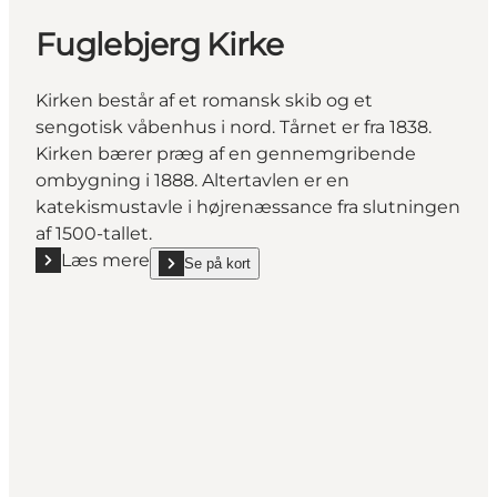
Fuglebjerg Kirke
Kirken består af et romansk skib og et
sengotisk våbenhus i nord. Tårnet er fra 1838.
Kirken bærer præg af en gennemgribende
ombygning i 1888. Altertavlen er en
katekismustavle i højrenæssance fra slutningen
af 1500-tallet.
Læs mere
Se på kort
Læs mere "Fuglebjerg Kirke"
show Fuglebjerg Kirke on_map