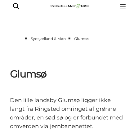
■
■
Sydsjælland & Møn
Glumsø
Oplev
Byer og steder
Events
Glumsø
Spis
Overnat
Planlæg din tur
Den lille landsby Glumsø ligger ikke
langt fra Ringsted omringet af grønne
områder, en sød sø og er forbundet med
omverden via jernbanenettet.