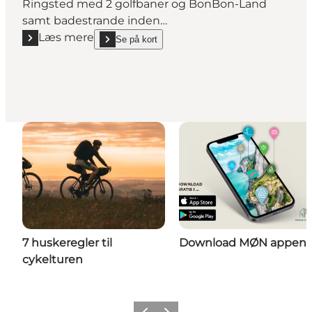
Ringsted med 2 golfbaner og BonBon-Land
samt badestrande inden…
Læs mere
Se på kort
Læs mere "Fuglebjerg Kro - restaurant"
show Fuglebjerg Kro - restaurant on_map
7 huskeregler til
Download MØN appen
cykelturen