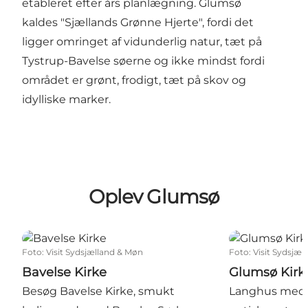
etableret efter års planlægning. Glumsø
kaldes "Sjællands Grønne Hjerte", fordi det
ligger omringet af vidunderlig natur, tæt på
Tystrup-Bavelse søerne og ikke mindst fordi
området er grønt, frodigt, tæt på skov og
idylliske marker.
Oplev Glumsø
Bavelse Kirke
Glumsø Kirke
Foto
:
Visit Sydsjælland & Møn
Foto
:
Visit Sydsjæl
Bavelse Kirke
Glumsø Kirk
Besøg Bavelse Kirke, smukt
Langhus med 