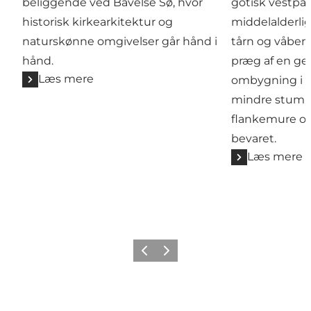
beliggende ved Bavelse Sø, hvor
gotisk vestpar
historisk kirkearkitektur og
middelalderlig
naturskønne omgivelser går hånd i
tårn og våben
hånd.
præg af en g
Læs mere
ombygning i 1
mindre stumpe
flankemure og
bevaret.
Læs mere
Forrige
Næste