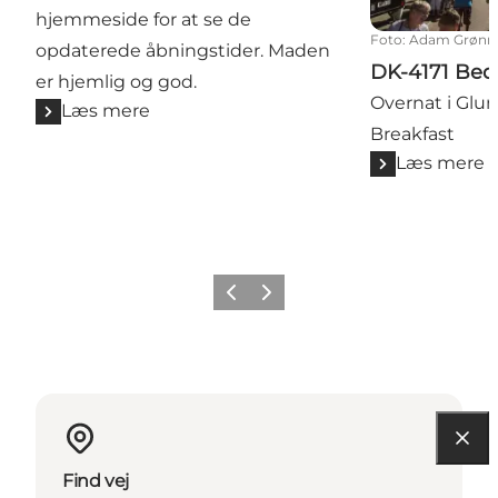
hjemmeside for at se de
Foto
:
Adam Grønn
opdaterede åbningstider. Maden
DK-4171 Bed
er hjemlig og god.
Overnat i Glu
Læs mere
Breakfast
Læs mere
Forrige
Næste
Find vej