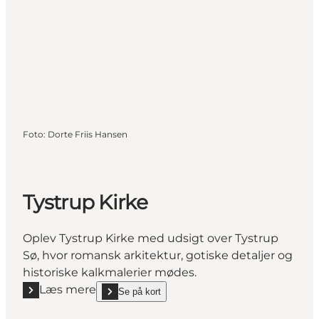
Foto
:
Dorte Friis Hansen
Tystrup Kirke
Oplev Tystrup Kirke med udsigt over Tystrup
Sø, hvor romansk arkitektur, gotiske detaljer og
historiske kalkmalerier mødes.
Læs mere
Se på kort
Læs mere "Tystrup Kirke"
show Tystrup Kirke on_map