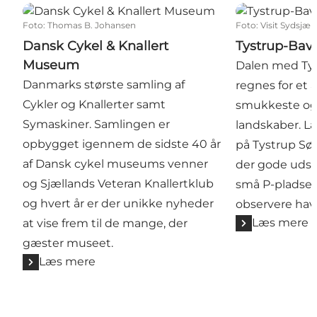
Dansk Cykel & Knallert Museum
Tystrup-Bavel
Foto
:
Thomas B. Johansen
Foto
:
Visit Sydsjæl
Dansk Cykel & Knallert
Tystrup-Bav
Museum
Dalen med Ty
Danmarks største samling af
regnes for et 
Cykler og Knallerter samt
smukkeste og
Symaskiner. Samlingen er
landskaber. 
opbygget igennem de sidste 40 år
på Tystrup Søs
af Dansk cykel museums venner
der gode uds
og Sjællands Veteran Knallertklub
små P-pladser
og hvert år er der unikke nyheder
observere hav
Læs mere
at vise frem til de mange, der
gæster museet.
Læs mere