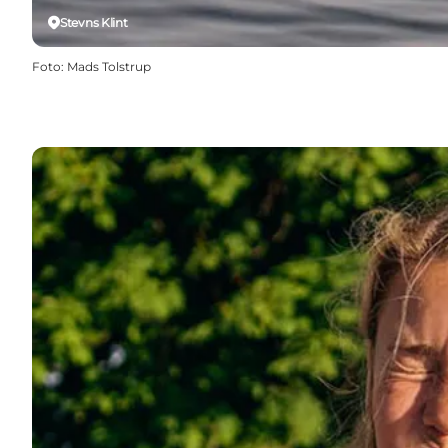
Stevns Klint
Foto
:
Mads Tolstrup