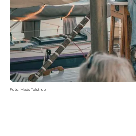
Foto
:
Mads Tolstrup