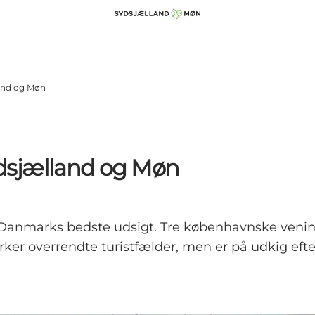
and og Møn
dsjælland og Møn
og Danmarks bedste udsigt. Tre københavnske venin
e orker overrendte turistfælder, men er på udkig ef