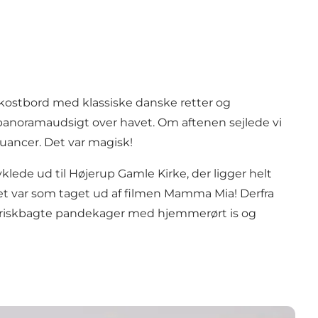
frokostbord med klassiske danske retter og
panoramaudsigt over havet. Om aftenen sejlede vi
nuancer. Det var magisk!
yklede ud til
Højerup Gamle Kirke
, der ligger helt
 Det var som taget ud af filmen Mamma Mia! Derfra
g friskbagte pandekager med hjemmerørt is og