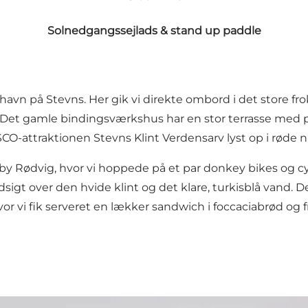
Solnedgangssejlads & stand up paddle
v havn på Stevns. Her gik vi direkte ombord i det store 
. Det gamle bindingsværkshus har en stor terrasse med 
SCO-attraktionen
Stevns Klint Verdensarv
lyst op i røde 
eby
Rødvig
, hvor vi hoppede på et par donkey bikes og c
dsigt over den hvide klint og det klare, turkisblå vand.
vor vi fik serveret en lækker sandwich i foccaciabrød o