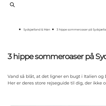
■
■
Sydsjælland & Møn
3 hippe sommeroaser på Sydsjæll
Oplev
Byer og steder
Events
3 hippe sommeroaser på Sy
Spis
Overnat
Planlæg din tur
Vand så blåt, at det ligner en bugt i Italien 
Her er deres store rejseguide til dig, der ikk