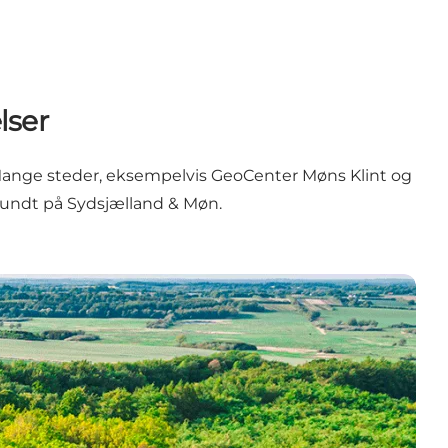
lser
Mange steder, eksempelvis
GeoCenter Møns Klint
og
undt på Sydsjælland & Møn.