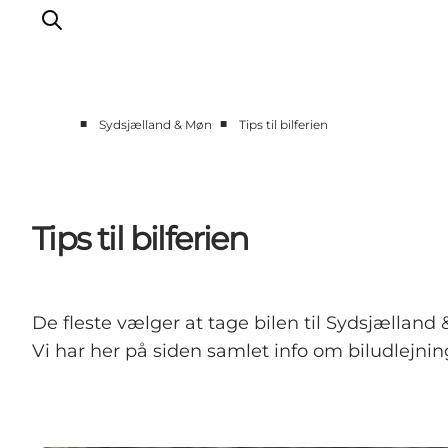
■
■
Sydsjælland & Møn
Tips til bilferien
Oplev
Byer og steder
Events
Tips til bilferien
Spis
Overnat
Planlæg din tur
De fleste vælger at tage bilen til Sydsjællan
Vi har her på siden samlet info om biludlejning,