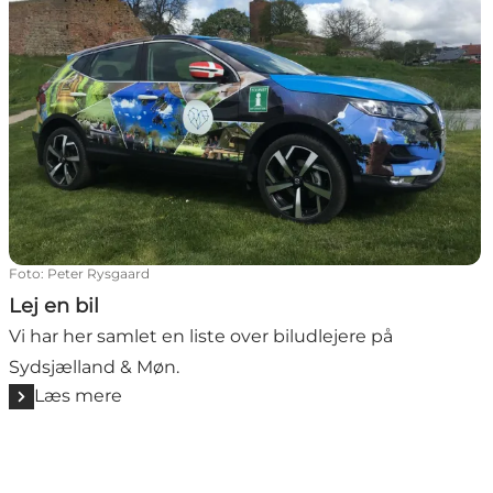
Foto
:
Peter Rysgaard
Lej en bil
Vi har her samlet en liste over biludlejere på
Sydsjælland & Møn.
Læs mere