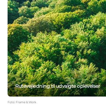
Rutevejledning til udvalgte oplevelser
Foto
:
Frame & Work