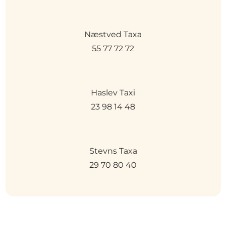
Næstved Taxa
55 77 72 72
Haslev Taxi
23 98 14 48
Stevns Taxa
29 70 80 40