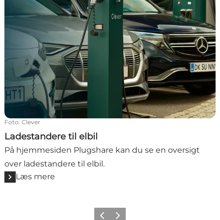
Foto
:
Clever
Ladestandere til elbil
På hjemmesiden Plugshare kan du se en oversigt
over ladestandere til elbil.
Læs mere
Forrige
Næste