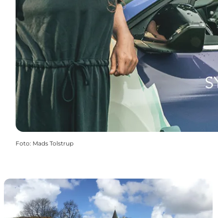
Foto
:
Mads Tolstrup
Lej en bil