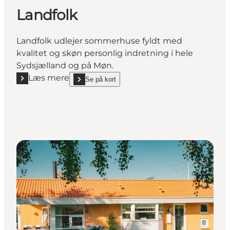
Landfolk
Landfolk udlejer sommerhuse fyldt med
kvalitet og skøn personlig indretning i hele
Sydsjælland og på Møn.
Læs mere
Se på kort
Læs mere "Landfolk"
show Landfolk on_map