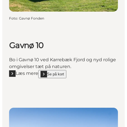
Foto
:
Gavnø Fonden
Gavnø 10
Bo i Gavnø 10 ved Karrebæk Fjord og nyd rolige
omgivelser tæt på naturen.
Læs mere
Se på kort
Læs mere "Gavnø 10"
show Gavnø 10 on_map