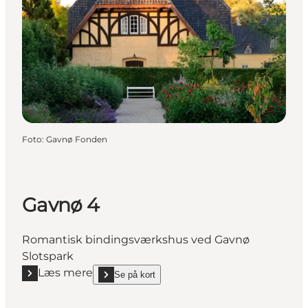
Foto
:
Gavnø Fonden
Gavnø 4
Romantisk bindingsværkshus ved Gavnø
Slotspark
Læs mere
Se på kort
Læs mere "Gavnø 4"
show Gavnø 4 on_map