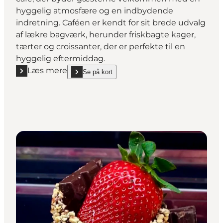
hyggelig atmosfære og en indbydende
indretning. Caféen er kendt for sit brede udvalg
af lækre bagværk, herunder friskbagte kager,
tærter og croissanter, der er perfekte til en
hyggelig eftermiddag.
Læs mere
Se på kort
Læs mere "Café Sweet & Coffee"
show Café Sweet & Coffee on_map