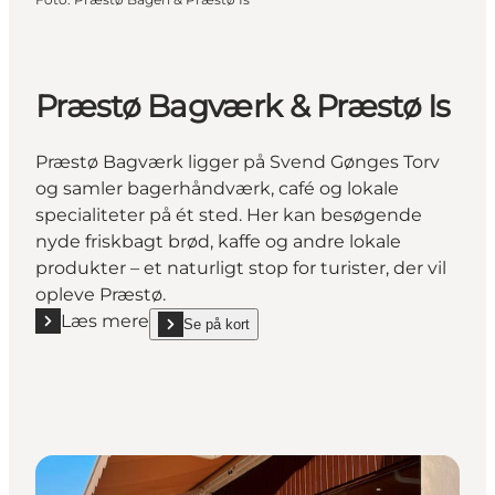
Præstø Bagværk & Præstø Is
Præstø Bagværk ligger på Svend Gønges Torv
og samler bagerhåndværk, café og lokale
specialiteter på ét sted. Her kan besøgende
nyde friskbagt brød, kaffe og andre lokale
produkter – et naturligt stop for turister, der vil
opleve Præstø.
Læs mere
Se på kort
Læs mere "Præstø Bagværk & Præstø Is"
show Præstø Bagværk & Præstø Is on_map