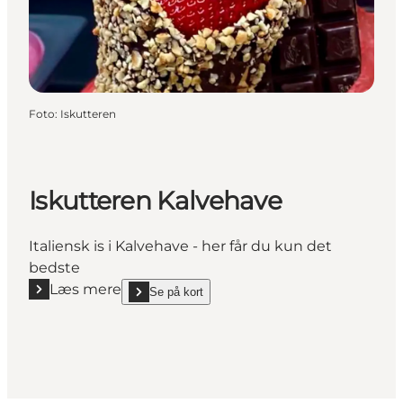
Foto
:
Iskutteren
Iskutteren Kalvehave
Italiensk is i Kalvehave - her får du kun det
bedste
Læs mere
Se på kort
Læs mere "Iskutteren Kalvehave"
show Iskutteren Kalvehave on_map