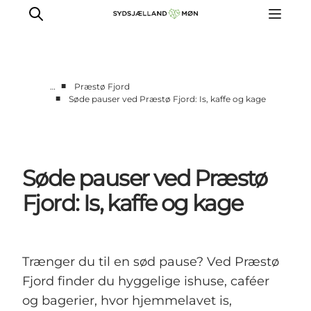
■
…
Præstø Fjord
■
Søde pauser ved Præstø Fjord: Is, kaffe og kage
Oplev
Byer og steder
Events
Søde pauser ved Præstø
Spis
Overnat
Fjord: Is, kaffe og kage
Planlæg din tur
Trænger du til en sød pause? Ved Præstø
Fjord finder du hyggelige ishuse, caféer
og bagerier, hvor hjemmelavet is,