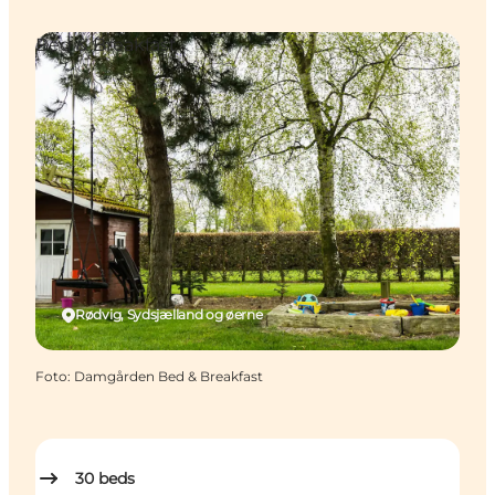
Bed & Breakfast
Rødvig, Sydsjælland og øerne
Foto
:
Damgården Bed & Breakfast
30
beds