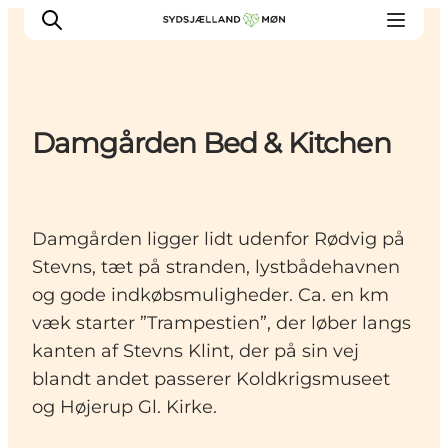
Damgården Bed & Kitchen
Oplev
Byer og steder
Events
Damgården ligger lidt udenfor Rødvig på
Spis
Stevns, tæt på stranden, lystbådehavnen
Overnat
og gode indkøbsmuligheder. Ca. en km
Planlæg din tur
væk starter ”Trampestien”, der løber langs
kanten af Stevns Klint, der på sin vej
blandt andet passerer Koldkrigsmuseet
og Højerup Gl. Kirke.