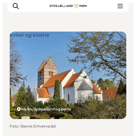
Kirker og klostre
Oplev
Byer og steder
Events
Spis
Overnat
Planlæg din tur
Hårlev, Sydsjælland og øerne
Foto
:
Stevns Erhvervsråd