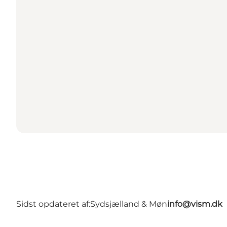
Sidst opdateret af:
Sydsjælland & Møn
info@vism.dk