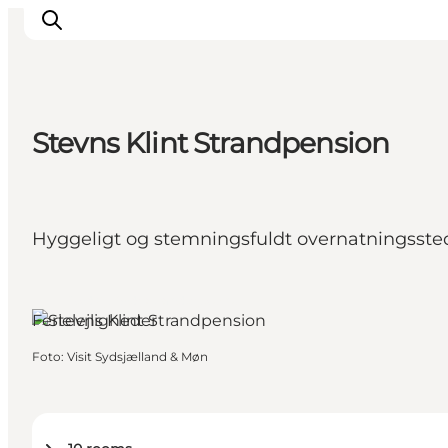
Stevns Klint Strandpension
Oplev
Byer og steder
Events
Hyggeligt og stemningsfuldt overnatningsste
Spis
Overnat
Rødvig, Sydsjælland og øerne
Planlæg din tur
Ferielejligheder
Foto
:
Visit Sydsjælland & Møn