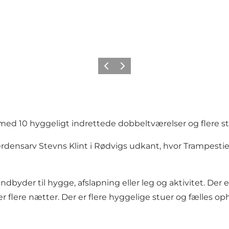
Forrige
Næste
 med 10 hyggeligt indrettede dobbeltværelser og flere
rdensarv Stevns Klint i Rødvigs udkant, hvor Trampesti
byder til hygge, afslapning eller leg og aktivitet. Der er
er flere nætter. Der er flere hyggelige stuer og fælles o