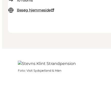
10
rooms
Besøg hjemmeside
Foto
:
Visit Sydsjælland & Møn