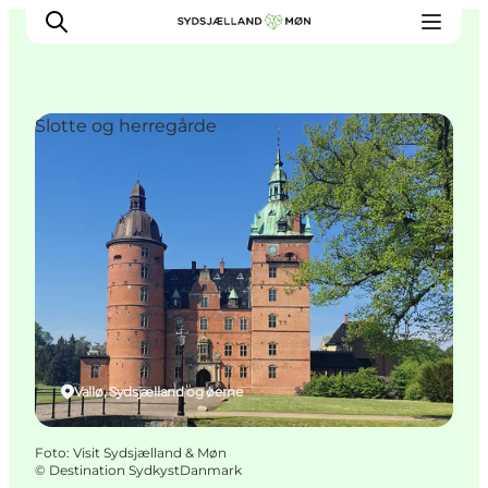
Slotte og herregårde
Oplev
Byer og steder
Events
Spis
Overnat
Planlæg din tur
Vallø, Sydsjælland og øerne
Foto
:
Visit Sydsjælland & Møn
©
Destination SydkystDanmark