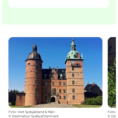
Foto
:
Visit Sydsjælland & Møn
Foto
:
©
Destination SydkystDanmark
©
Des