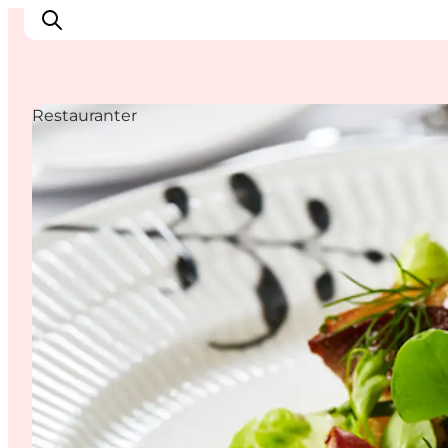
Restauranter
Oplev
Byer og steder
Events
Spis
Overnat
Planlæg din tur