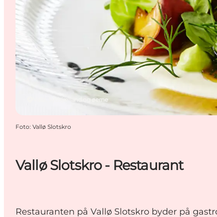
Vallø, Sydsjælland og øerne
Foto
:
Vallø Slotskro
Vallø Slotskro - Restaurant
Restauranten på Vallø Slotskro byder på gastro