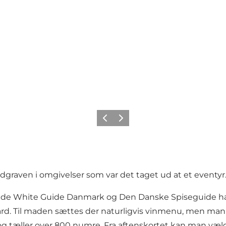
Forrige
Næste
voldgraven i omgivelser som var det taget ud at et eventyr
både White Guide Danmark og Den Danske Spiseguide har
gaard. Til maden sættes der naturligvis vinmenu, men ma
og tæller over 800 numre. Fra aftenskortet kan man væl