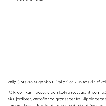
Foto
:
Vallø Slotskro
Vallø Slotskro er genbo til Vallø Slot kun adskilt af 
På kroen kan I besøge den lækre restaurant, som 
eks. jordbær, kartofler og grønsager fra Klippinge
som er klassisk funderet, med vægt på det franske 