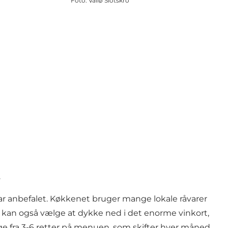
Foto
:
Vallø Slotskro
.
 anbefalet. Køkkenet bruger mange lokale råvarer
n kan også vælge at dykke ned i det enorme vinkort,
ge fra 3-6 retter på menuen, som skifter hver måned