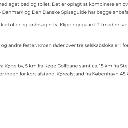
t med eget bad og toilet. Det er oplagt at kombinere en
 Danmark og Den Danske Spiseguide har begge anbefale
 kartofler og grønsager fra Klippingegaard. Til maden 
g andre fester. Kroen råder over tre selskabslokaler i fors
fra Køge by, 5 km fra Køge Golfbane samt ca. 15 km fra St
er inden for kort afstand. Køreafstand fra København 45