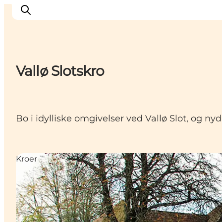
Vallø Slotskro
Oplev
Byer og steder
Events
Bo i idylliske omgivelser ved Vallø Slot, og 
Spis
Overnat
Planlæg din tur
Kroer