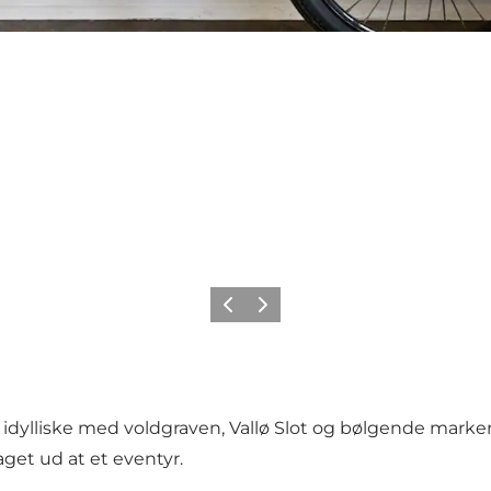
Forrige
Næste
liske med voldgraven, Vallø Slot og bølgende marker ude
aget ud at et eventyr.