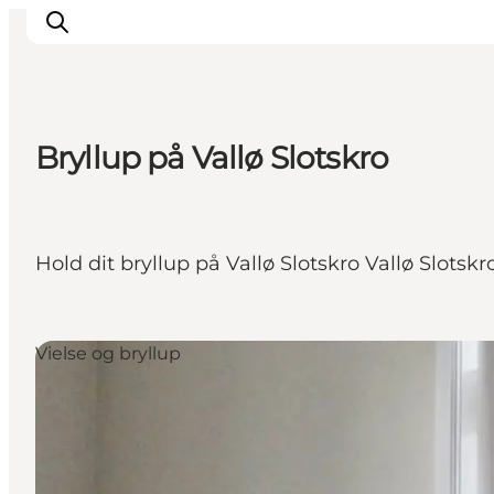
Bryllup på Vallø Slotskro
Oplev
Byer og steder
Events
Hold dit bryllup på Vallø Slotskro Vallø Slotskr
Spis
Overnat
Planlæg din tur
Vielse og bryllup