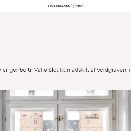
o er genbo til Vallø Slot kun adskilt af voldgraven,