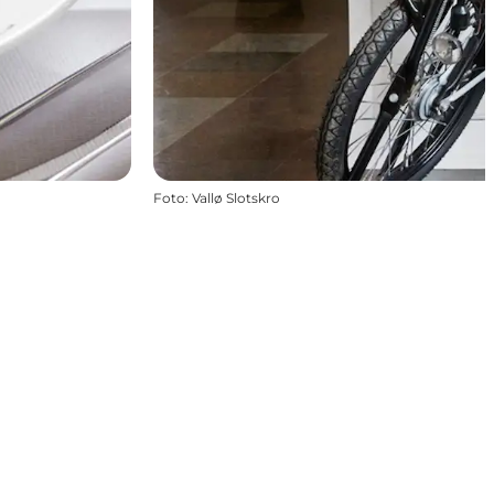
Foto
:
Vallø Slotskro