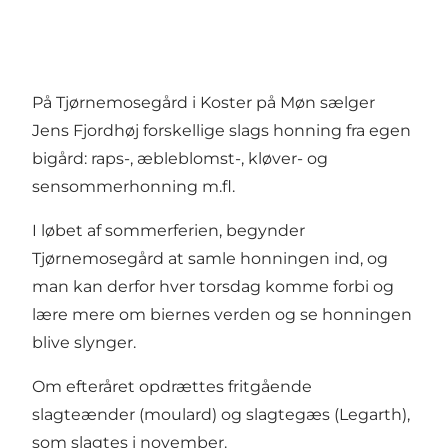
På Tjørnemosegård i Koster på Møn sælger
Jens Fjordhøj forskellige slags honning fra egen
bigård: raps-, æbleblomst-, kløver- og
sensommerhonning m.fl.
I løbet af sommerferien, begynder
Tjørnemosegård at samle honningen ind, og
man kan derfor hver torsdag komme forbi og
lære mere om biernes verden og se honningen
blive slynger.
Om efteråret opdrættes fritgående
slagteænder (moulard) og slagtegæs (Legarth),
som slagtes i november.