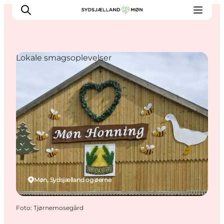
Lokale smagsoplevelser
Oplev
Byer og steder
Events
Spis
Overnat
Planlæg din tur
Møn, Sydsjælland og øerne
Foto
:
Tjørnemosegård