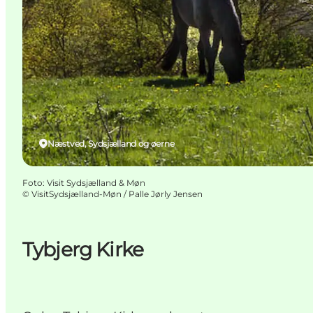
Næstved, Sydsjælland og øerne
Foto
:
Visit Sydsjælland & Møn
©
VisitSydsjælland-Møn / Palle Jørly Jensen
Tybjerg Kirke