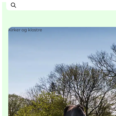
Kirker og klostre
Oplev
Byer og steder
Events
Spis
Overnat
Planlæg din tur