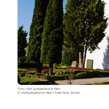
Foto
:
Visit Sydsjælland & Møn
©
VisitSydsjælland-Møn / Palle Jørly Jensen