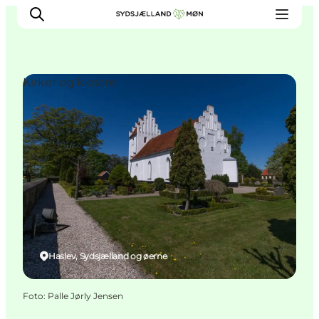
Kirker og klostre
Oplev
Byer og steder
Events
Spis
Overnat
Planlæg din tur
Haslev, Sydsjælland og øerne
Foto
:
Palle Jørly Jensen