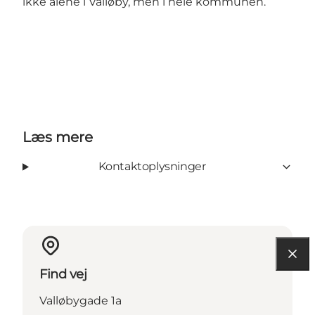
ikke alene i Valløby, men i hele kommunen.
Læs mere
Kontaktoplysninger
Find vej
Valløbygade 1a