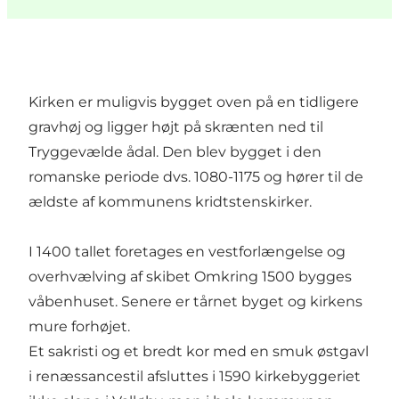
Kirken er muligvis bygget oven på en tidligere
gravhøj og ligger højt på skrænten ned til
Tryggevælde ådal. Den blev bygget i den
romanske periode dvs. 1080-1175 og hører til de
ældste af kommunens kridtstenskirker.
I 1400 tallet foretages en vestforlængelse og
overhvælving af skibet Omkring 1500 bygges
våbenhuset. Senere er tårnet byget og kirkens
mure forhøjet.
Et sakristi og et bredt kor med en smuk østgavl
i renæssancestil afsluttes i 1590 kirkebyggeriet