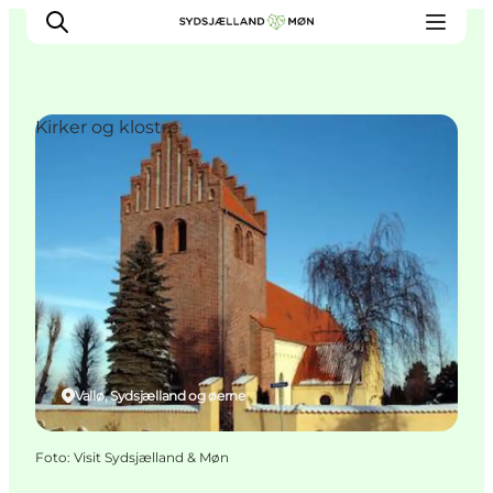
Kirker og klostre
Oplev
Byer og steder
Events
Spis
Overnat
Planlæg din tur
Vallø, Sydsjælland og øerne
Foto
:
Visit Sydsjælland & Møn