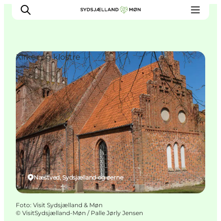
Kirker og klostre
Oplev
Byer og steder
Events
Spis
Overnat
Planlæg din tur
Næstved, Sydsjælland og øerne
Foto
:
Visit Sydsjælland & Møn
©
VisitSydsjælland-Møn / Palle Jørly Jensen