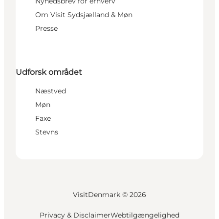
Nyhedsbrev for erhverv
Om Visit Sydsjælland & Møn
Presse
Udforsk området
Næstved
Møn
Faxe
Stevns
VisitDenmark ©
2026
Privacy & Disclaimer
Webtilgængelighed