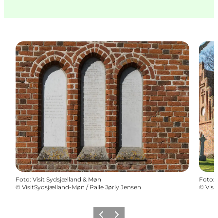
Foto
:
Visit Sydsjælland & Møn
Foto
:
©
VisitSydsjælland-Møn / Palle Jørly Jensen
©
Visi
Forrige
Næste