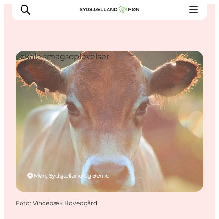
Lokale smagsoplevelser
Oplev
Byer og steder
Events
Spis
Overnat
Planlæg din tur
Møn, Sydsjælland og øerne
Foto
:
Vindebæk Hovedgård