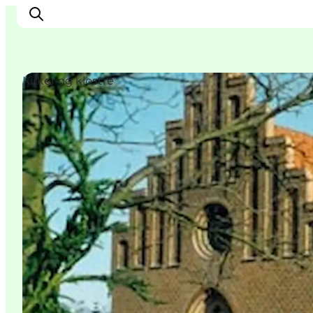
Kirker og klostre
Oplev
Byer og steder
Events
Spis
Overnat
Planlæg din tur