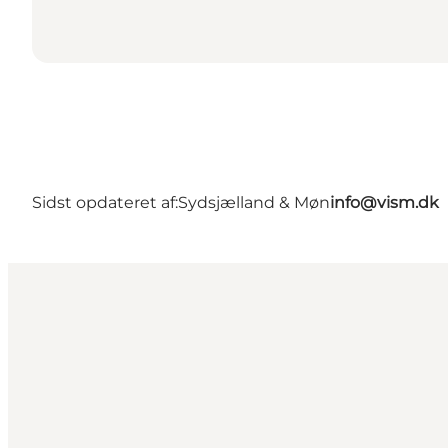
Sidst opdateret af:
Sydsjælland & Møn
info@vism.dk