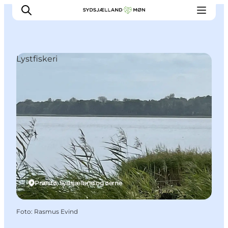
Lystfiskeri
Oplev
Byer og steder
Events
Spis
Overnat
Planlæg din tur
Præstø, Sydsjælland og øerne
Foto
:
Rasmus Evind