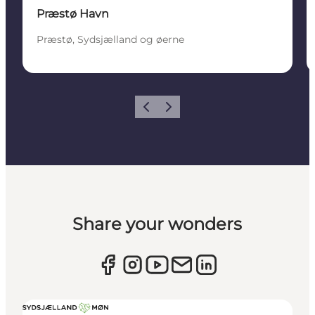
Præstø Havn
Præstø, Sydsjælland og øerne
Forrige
Næste
Share your wonders