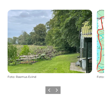
Foto
:
Rasmus Evind
Foto
:
Forrige
Næste