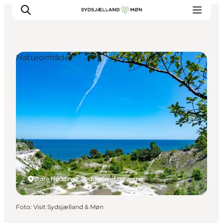
Naturområder
Oplev
Byer og steder
Events
Spis
Overnat
Planlæg din tur
Store Heddinge, Sydsjælland og øerne
Foto
:
Visit Sydsjælland & Møn