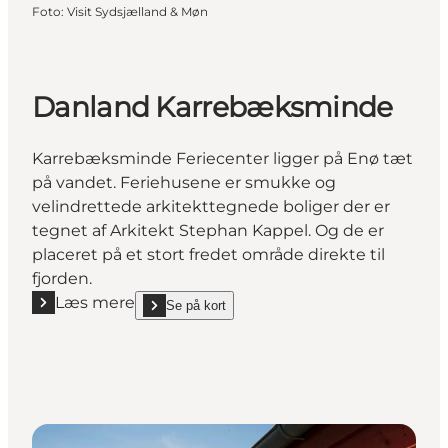
Foto
:
Visit Sydsjælland & Møn
Danland Karrebæksminde
Karrebæksminde Feriecenter ligger på Enø tæt
på vandet. Feriehusene er smukke og
velindrettede arkitekttegnede boliger der er
tegnet af Arkitekt Stephan Kappel. Og de er
placeret på et stort fredet område direkte til
fjorden.
Læs mere
Se på kort
Læs mere "Danland Karrebæksminde"
show Danland Karrebæksminde on_map