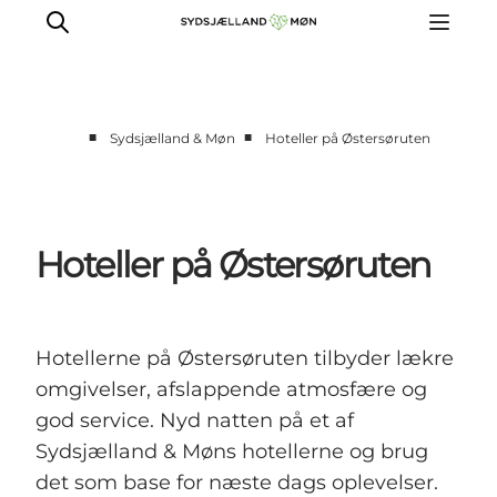
■
■
Sydsjælland & Møn
Hoteller på Østersøruten
Oplev
Byer og steder
Events
Hoteller på Østersøruten
Spis
Overnat
Planlæg din tur
Hotellerne på Østersøruten tilbyder lækre
omgivelser, afslappende atmosfære og
god service. Nyd natten på et af
Sydsjælland & Møns hotellerne og brug
det som base for næste dags oplevelser.