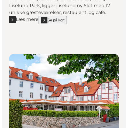
Liselund Park, ligger Liselund ny Slot med 17
unikke gæsteværelser, restaurant, og café.
Læs mere
Se på kort
Læs mere "Liselund Ny Slot Hotel"
show Liselund Ny Slot Hotel on_map