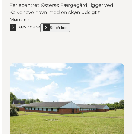
Feriecentret Østersø Færgegård, ligger ved
Kalvehave havn med en skøn udsigt til
Mønbroen.
Læs mere
Se på kort
Læs mere "Feriecentret Østersø Færgegård"
show Feriecentret Østersø Færgegård on_map