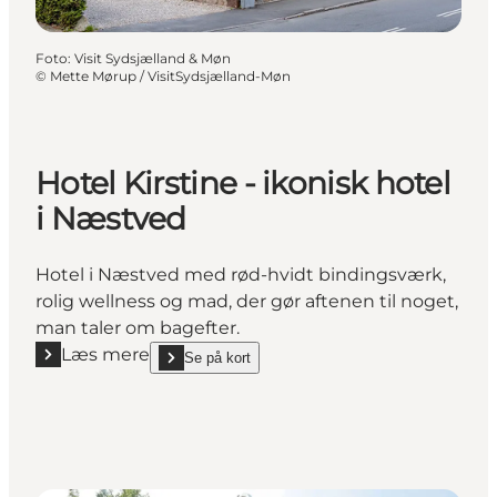
Foto
:
Visit Sydsjælland & Møn
©
Mette Mørup / VisitSydsjælland-Møn
Hotel Kirstine - ikonisk hotel
i Næstved
Hotel i Næstved med rød-hvidt bindingsværk,
rolig wellness og mad, der gør aftenen til noget,
man taler om bagefter.
Læs mere
Se på kort
Læs mere "Hotel Kirstine - ikonisk hotel i Næstved"
show Hotel Kirstine - ikonisk hotel i Næstved on_ma