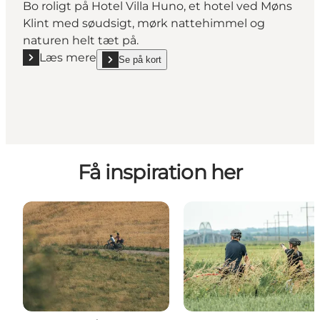
Bo roligt på Hotel Villa Huno, et hotel ved Møns
Klint med søudsigt, mørk nattehimmel og
naturen helt tæt på.
Læs mere
Se på kort
Læs mere "Hotel Villa Huno – hotel ved Møns Klint"
show Hotel Villa Huno – hotel ved Møns Klint on_ma
Få inspiration her