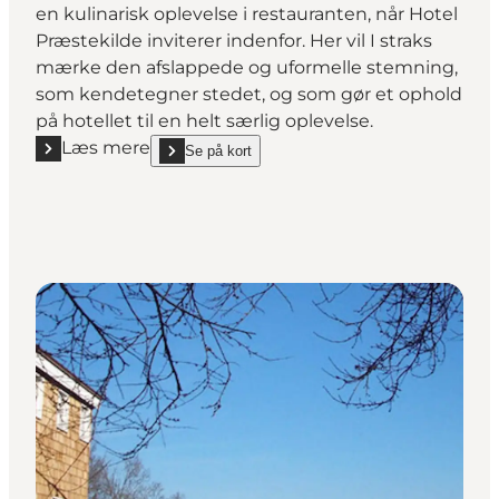
en kulinarisk oplevelse i restauranten, når Hotel
Præstekilde inviterer indenfor. Her vil I straks
mærke den afslappede og uformelle stemning,
som kendetegner stedet, og som gør et ophold
på hotellet til en helt særlig oplevelse.
Læs mere
Se på kort
Læs mere "Møn Golf Resort - Hotel Præstekilde"
show Møn Golf Resort - Hotel Præstekilde on_map