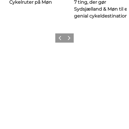
Cykelruter på Møn
7 ting, der gør
Sydsjælland & Møn til e
genial cykeldestination
Forrige
Næste
Share your wonders