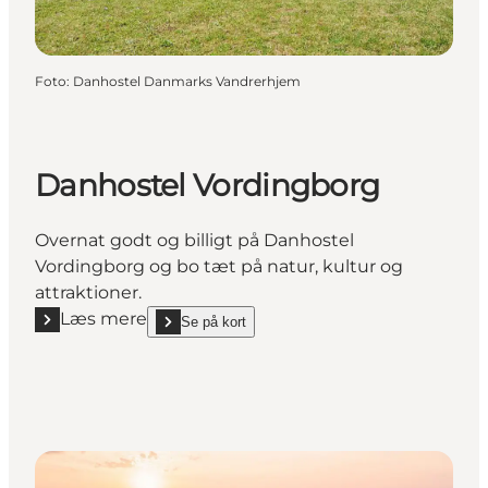
Foto
:
Danhostel Danmarks Vandrerhjem
Danhostel Vordingborg
Overnat godt og billigt på Danhostel
Vordingborg og bo tæt på natur, kultur og
attraktioner.
Læs mere
Se på kort
Læs mere "Danhostel Vordingborg"
show Danhostel Vordingborg on_map