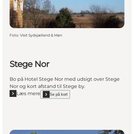
Foto
:
Visit Sydsjælland & Møn
Stege Nor
Bo på Hotel Stege Nor med udsigt over Stege
Nor og kort afstand til Stege by.
Læs mere
Se på kort
Læs mere "Stege Nor"
show Stege Nor on_map