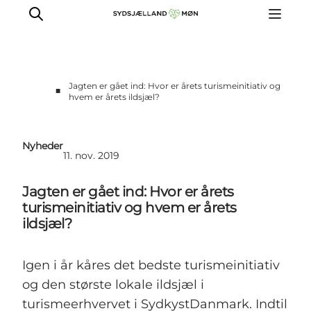
Jagten er gået ind: Hvor er årets turismeinitiativ og
■
hvem er årets ildsjæl?
Oplev
Byer og steder
Nyheder
Events
11. nov. 2019
Spis
Jagten er gået ind: Hvor er årets
Overnat
turismeinitiativ og hvem er årets
Planlæg din tur
ildsjæl?
Igen i år kåres det bedste turismeinitiativ
og den største lokale ildsjæl i
turismeerhvervet i SydkystDanmark. Indtil