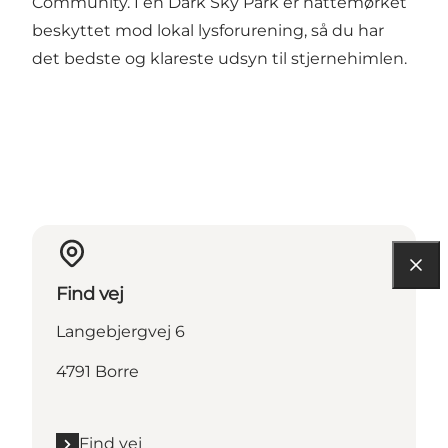
Community. I en Dark Sky Park er nattemørket
beskyttet mod lokal lysforurening, så du har
det bedste og klareste udsyn til stjernehimlen.
Find vej
Langebjergvej 6
4791 Borre
Find vej