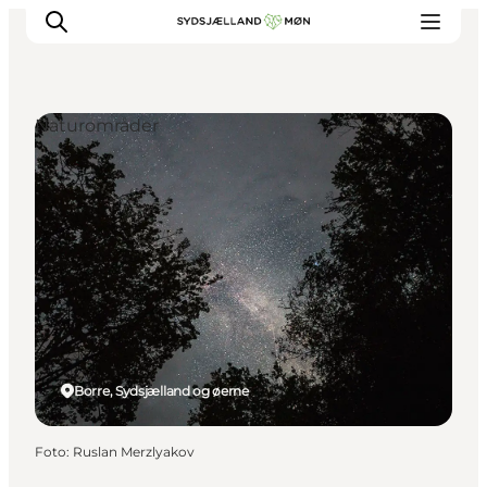
Naturområder
Oplev
Byer og steder
Events
Spis
Overnat
Planlæg din tur
Borre, Sydsjælland og øerne
Foto
:
Ruslan Merzlyakov