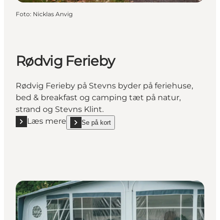
Foto
:
Nicklas Anvig
Rødvig Ferieby
Rødvig Ferieby på Stevns byder på feriehuse,
bed & breakfast og camping tæt på natur,
strand og Stevns Klint.
Læs mere
Se på kort
Læs mere "Rødvig Ferieby"
show Rødvig Ferieby on_map