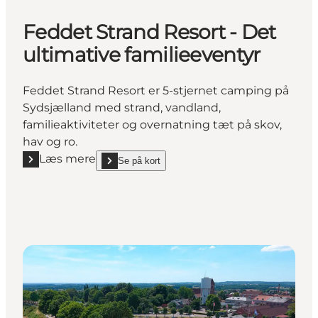
Feddet Strand Resort - Det
ultimative familieeventyr
Feddet Strand Resort er 5-stjernet camping på
Sydsjælland med strand, vandland,
familieaktiviteter og overnatning tæt på skov,
hav og ro.
Læs mere
Se på kort
Læs mere "Feddet Strand Resort - Det ultimative fa
show Feddet Strand Resort - Det ultimative familie