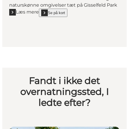
naturskønne omgivelser tæt på Gisselfeld Park
Læs mere
Se på kort
Læs mere "Edelsminde Bed & Breakfast"
show Edelsminde Bed & Breakfast on_map
Fandt i ikke det
overnatningssted, I
ledte efter?