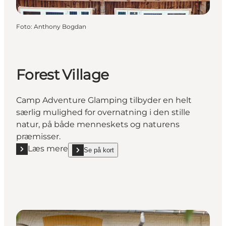
Foto
:
Anthony Bogdan
Forest Village
Camp Adventure Glamping tilbyder en helt
særlig mulighed for overnatning i den stille
natur, på både menneskets og naturens
præmisser.
Læs mere
Se på kort
Læs mere "Forest Village"
show Forest Village on_map