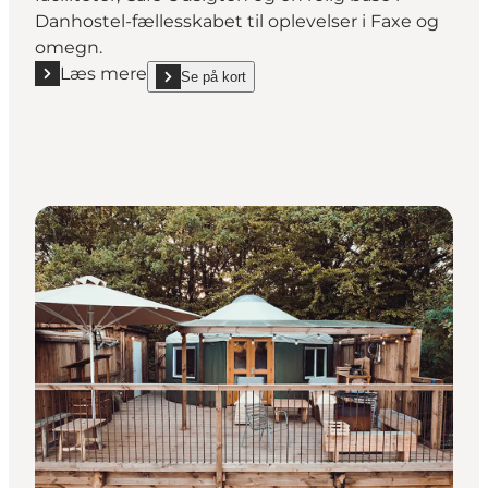
Danhostel-fællesskabet til oplevelser i Faxe og
omegn.
Læs mere
Se på kort
Læs mere "Udsigten Faxe - Vandrerhjem ved Faxe K
show Udsigten Faxe - Vandrerhjem ved Faxe Kalkb