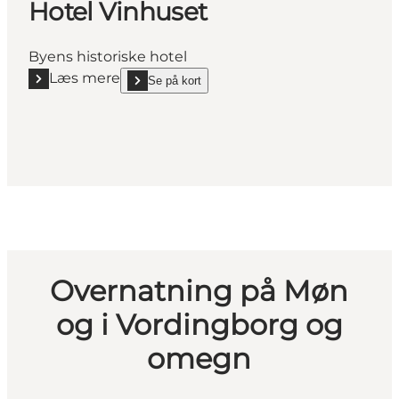
Hotel Vinhuset
Byens historiske hotel
Læs mere
Se på kort
Læs mere "Hotel Vinhuset"
show Hotel Vinhuset on_map
Overnatning på Møn
og i Vordingborg og
omegn