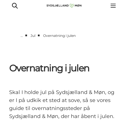
■
■
…
Jul
Overnatning i julen
Oplev
Byer og steder
Events
Overnatning i julen
Spis
Overnat
Planlæg din tur
Skal I holde jul på Sydsjælland & Møn, og
er I på udkik et sted at sove, så se vores
guide til overnatningssteder på
Sydsjælland & Møn, der har åbent i julen.