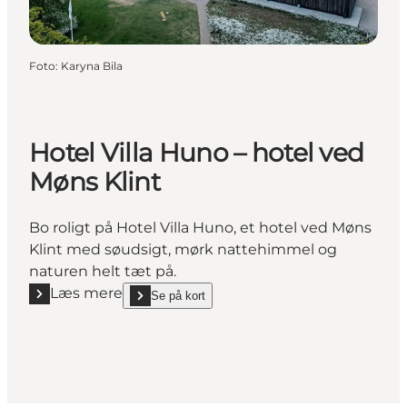
Foto
:
Karyna Bila
Hotel Villa Huno – hotel ved
Møns Klint
Bo roligt på Hotel Villa Huno, et hotel ved Møns
Klint med søudsigt, mørk nattehimmel og
naturen helt tæt på.
Læs mere
Se på kort
Læs mere "Hotel Villa Huno – hotel ved Møns Klint"
show Hotel Villa Huno – hotel ved Møns Klint on_ma