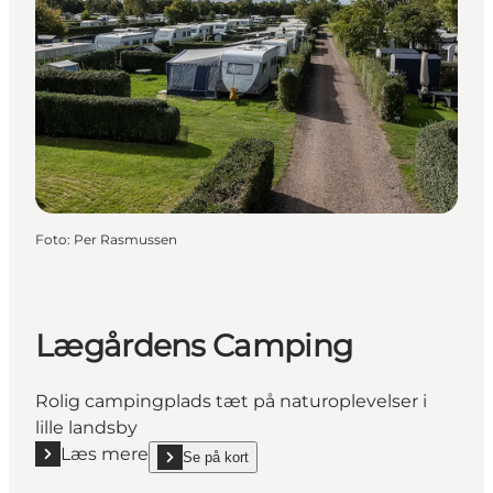
Foto
:
Per Rasmussen
Lægårdens Camping
Rolig campingplads tæt på naturoplevelser i
lille landsby
Læs mere
Se på kort
Læs mere "Lægårdens Camping"
show Lægårdens Camping on_map