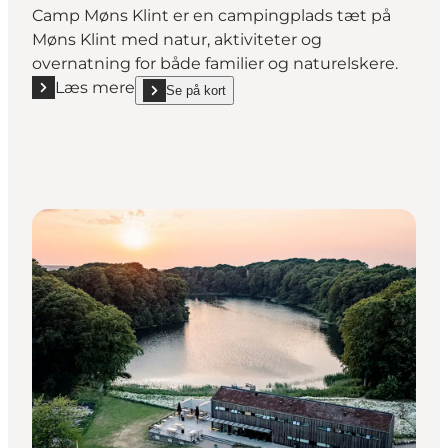
Camp Møns Klint er en campingplads tæt på
Møns Klint med natur, aktiviteter og
overnatning for både familier og naturelskere.
Læs mere
Se på kort
Læs mere "Camp Møns Klint"
show Camp Møns Klint on_map