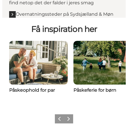
find netop det der falder i jeres smag
Overnatningssteder på Sydsjælland & Møn
Få inspiration her
Påskeophold for par
Påskeferie for børn
Forrige
Næste