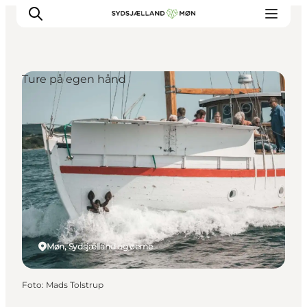
Ture på egen hånd
Oplev
Byer og steder
Events
Spis
Overnat
Planlæg din tur
Møn, Sydsjælland og øerne
Foto
:
Mads Tolstrup