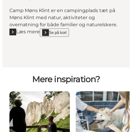
Camp Møns Klint er en campingplads tæt på
Møns Klint med natur, aktiviteter og
overnatning for både familier og naturelskere.
Læs mere
Se på kort
Læs mere "Camp Møns Klint"
show Camp Møns Klint on_map
Mere inspiration?