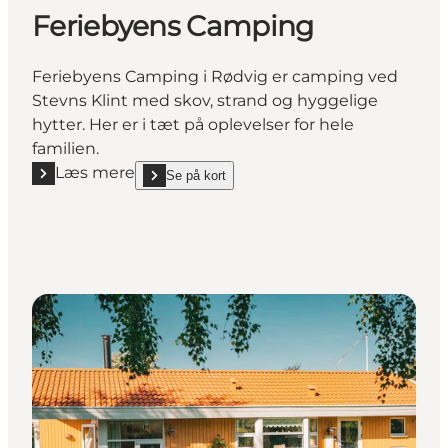
Feriebyens Camping
Feriebyens Camping i Rødvig er camping ved
Stevns Klint med skov, strand og hyggelige
hytter. Her er i tæt på oplevelser for hele
familien.
Læs mere
Se på kort
Læs mere "Feriebyens Camping"
show Feriebyens Camping on_map