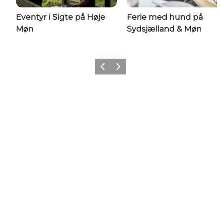
Eventyr i Sigte på Høje
Ferie med hund på
Møn
Sydsjælland & Møn
Forrige
Næste
Share your wonders