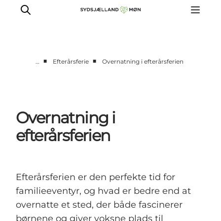
■
■
…
Efterårsferie
Overnatning i efterårsferien
Oplev
Byer og steder
Events
Overnatning i
Spis
efterårsferien
Overnat
Planlæg din tur
Efterårsferien er den perfekte tid for
familieeventyr, og hvad er bedre end at
overnatte et sted, der både fascinerer
børnene og giver voksne plads til