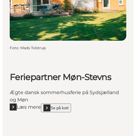
Foto
:
Mads Tolstrup
Feriepartner Møn-Stevns
Ægte dansk sommerhusferie på Sydsjælland
og Møn
Læs mere
Se på kort
Læs mere "Feriepartner Møn-Stevns"
show Feriepartner Møn-Stevns on_map