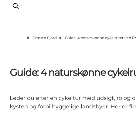
■
■
…
Præstø Fjord
Guide: 4 naturskønne cykelruter ved P
Oplev
Byer og steder
Events
Guide: 4 naturskønne cykelr
Spis
Overnat
Planlæg din tur
Leder du efter en cykeltur med udsigt, ro og 
kysten og forbi hyggelige landsbyer. Her er fir