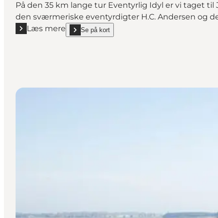
På den 35 km lange tur Eventyrlig Idyl er vi taget til
den sværmeriske eventyrdigter H.C. Andersen og den
Læs mere
Se på kort
Læs mere "Cykeltur på Panoramaruten 424 "Eventyrli
show Cykeltur på Panoramaruten 424 "Eventyrlig id