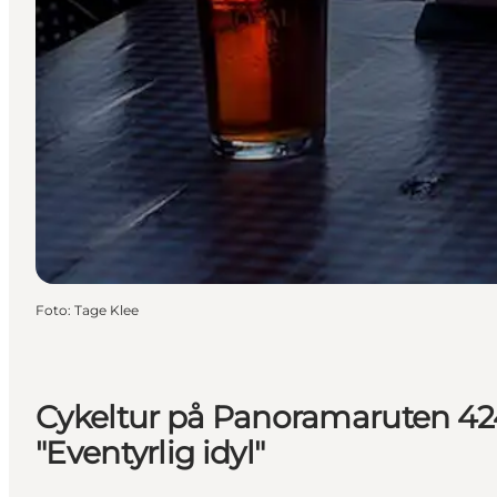
Foto
:
Tage Klee
Cykeltur på Panoramaruten 42
"Eventyrlig idyl"