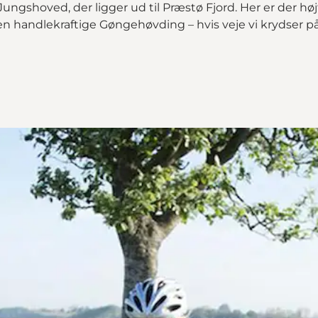
 Jungshoved, der ligger ud til Præstø Fjord. Her er der hø
 handlekraftige Gøngehøvding – hvis veje vi krydser på
g idyl""
yl" on_map