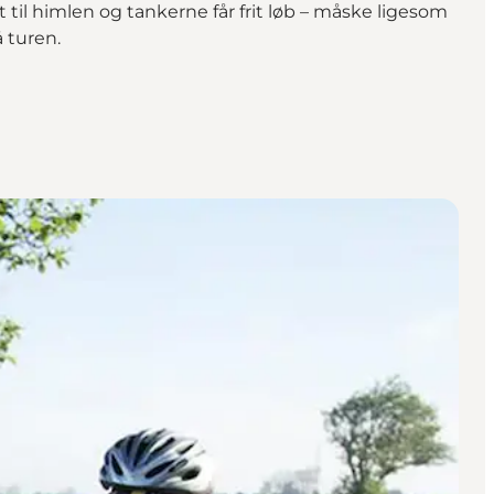
jt til himlen og tankerne får frit løb – måske ligesom
 turen.